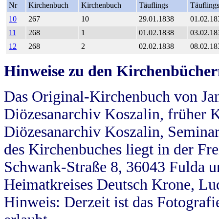
Nr
Kirchenbuch
Kirchenbuch
Täuflings
Täufling
10
267
10
29.01.1838
01.02.18
11
268
1
01.02.1838
03.02.18
12
268
2
02.02.1838
08.02.18
Hinweise zu den Kirchenbücher
Das Original-Kirchenbuch von Jan
Diözesanarchiv Koszalin, früher Kö
Diözesanarchiv Koszalin, Seminar
des Kirchenbuches liegt in der Fr
Schwank-Straße 8, 36043 Fulda u
Heimatkreises Deutsch Krone, Lu
Hinweis: Derzeit ist das Fotograf