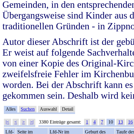
Gemeinden, in den entsprechende
Übergangsweise sind Kinder aus 
traditionellen Gründen - in Zippn
Autor dieser Abschrift ist der geb
Er weist auf folgende Sachverhalte
von einer Kopie des Original-Kirc
zweifelsfreie Fehler im Kirchenbuc
worden. Bei der Abschrift kann e
gekommen sein. Deshalb wird kein
Alles
Suchen
Auswahl
Detail
|<
<
>
>|
3380 Einträge gesamt:
1
4
7
10
13
16
Lfd-
Seite im
Lfd-Nr im
Geburt des
Taufe de