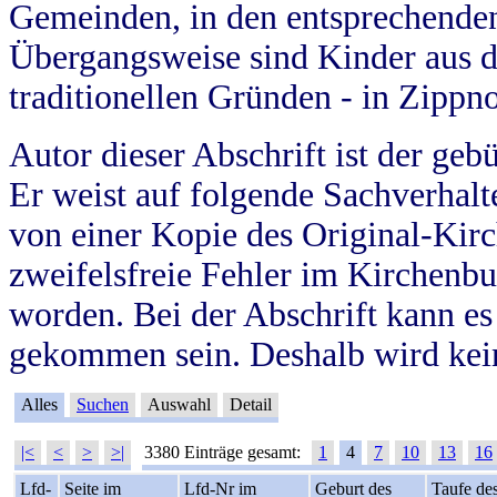
Gemeinden, in den entsprechende
Übergangsweise sind Kinder aus 
traditionellen Gründen - in Zippn
Autor dieser Abschrift ist der geb
Er weist auf folgende Sachverhalte
von einer Kopie des Original-Kirc
zweifelsfreie Fehler im Kirchenbuc
worden. Bei der Abschrift kann e
gekommen sein. Deshalb wird kein
Alles
Suchen
Auswahl
Detail
|<
<
>
>|
3380 Einträge gesamt:
1
4
7
10
13
16
Lfd-
Seite im
Lfd-Nr im
Geburt des
Taufe de