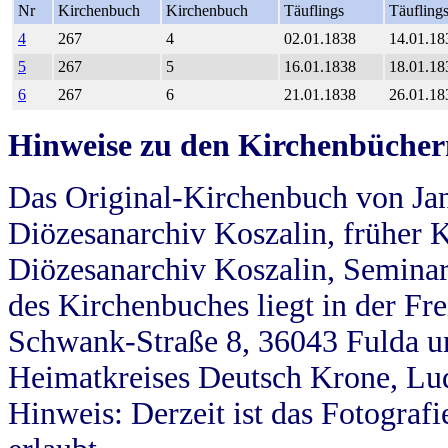
Nr
Kirchenbuch
Kirchenbuch
Täuflings
Täufling
4
267
4
02.01.1838
14.01.18
5
267
5
16.01.1838
18.01.18
6
267
6
21.01.1838
26.01.18
Hinweise zu den Kirchenbücher
Das Original-Kirchenbuch von Jan
Diözesanarchiv Koszalin, früher Kö
Diözesanarchiv Koszalin, Seminar
des Kirchenbuches liegt in der Fr
Schwank-Straße 8, 36043 Fulda u
Heimatkreises Deutsch Krone, Lu
Hinweis: Derzeit ist das Fotograf