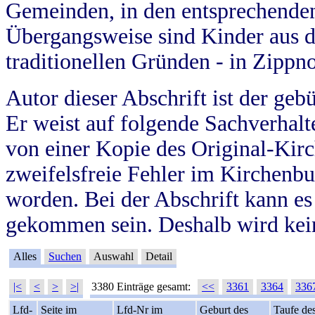
Gemeinden, in den entsprechende
Übergangsweise sind Kinder aus 
traditionellen Gründen - in Zippn
Autor dieser Abschrift ist der geb
Er weist auf folgende Sachverhalte
von einer Kopie des Original-Kirc
zweifelsfreie Fehler im Kirchenbuc
worden. Bei der Abschrift kann e
gekommen sein. Deshalb wird kein
Alles
Suchen
Auswahl
Detail
|<
<
>
>|
3380 Einträge gesamt:
<<
3361
3364
336
Lfd-
Seite im
Lfd-Nr im
Geburt des
Taufe de