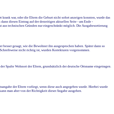
krank war, oder die Eltern die Geburt nicht sofort anzeigen konnten, wurde das
ann diesen Eintrag auf der derzeitigen aktuellen Seite - am Ende -
st aus technischen Gründen nur eingeschränkt möglich. Die Ausgabesortierung
r besser gesagt, wie die Bewohner ihn ausgesprochen haben. Später dann so
e Schreibweise nicht richtig ist, wurden Korrekturen vorgenommen.
r Spalte Wohnort der Eltern, grundsätzlich der deutsche Ortsname eingetragen.
rtsangabe der Eltern vorliegt, wenn diese auch angegeben wurde. Hierbei wurde
d kann man aber von der Richtigkeit dieser Angabe ausgehen.