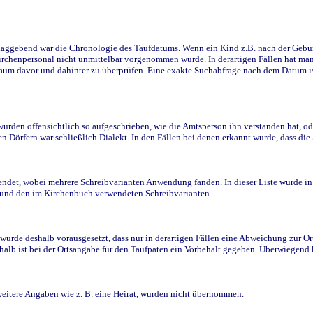
ggebend war die Chronologie des Taufdatums. Wenn ein Kind z.B. nach der Geburt 
rchenpersonal nicht unmittelbar vorgenommen wurde. In derartigen Fällen hat man d
raum davor und dahinter zu überprüfen. Eine exakte Suchabfrage nach dem Datum i
den offensichtlich so aufgeschrieben, wie die Amtsperson ihn verstanden hat, ode
n Dörfern war schließlich Dialekt. In den Fällen bei denen erkannt wurde, dass di
t, wobei mehrere Schreibvarianten Anwendung fanden. In dieser Liste wurde in de
n und den im Kirchenbuch verwendeten Schreibvarianten.
wurde deshalb vorausgesetzt, dass nur in derartigen Fällen eine Abweichung zur O
eshalb ist bei der Ortsangabe für den Taufpaten ein Vorbehalt gegeben. Überwiegen
weitere Angaben wie z. B. eine Heirat, wurden nicht übernommen.