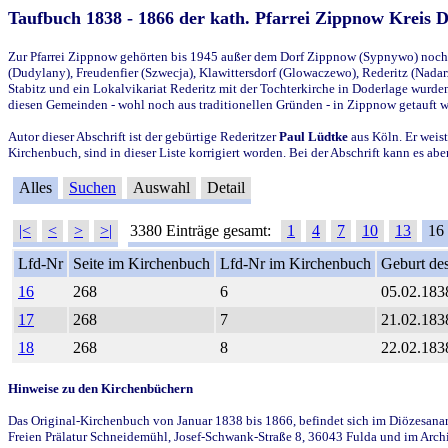
Taufbuch 1838 - 1866 der kath. Pfarrei Zippnow Kreis 
Zur Pfarrei Zippnow gehörten bis 1945 außer dem Dorf Zippnow (Sypnywo) noch d
(Dudylany), Freudenfier (Szwecja), Klawittersdorf (Glowaczewo), Rederitz (Nadarz
Stabitz und ein Lokalvikariat Rederitz mit der Tochterkirche in Doderlage wurd
diesen Gemeinden - wohl noch aus traditionellen Gründen - in Zippnow getauft 
Autor dieser Abschrift ist der gebürtige Rederitzer
Paul Lüdtke
aus Köln. Er weist
Kirchenbuch, sind in dieser Liste korrigiert worden. Bei der Abschrift kann es 
Alles
Suchen
Auswahl
Detail
|<
<
>
>|
3380 Einträge gesamt:
1
4
7
10
13
16
Lfd-Nr
Seite im Kirchenbuch
Lfd-Nr im Kirchenbuch
Geburt des
16
268
6
05.02.183
17
268
7
21.02.183
18
268
8
22.02.183
Hinweise zu den Kirchenbüchern
Das Original-Kirchenbuch von Januar 1838 bis 1866, befindet sich im Diözesanarch
Freien Prälatur Schneidemühl, Josef-Schwank-Straße 8, 36043 Fulda und im Archi