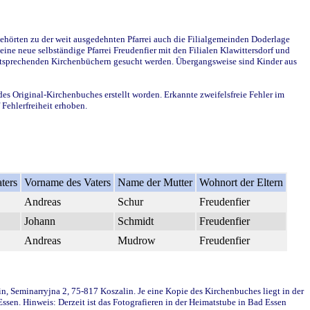
ehörten zu der weit ausgedehnten Pfarrei auch die Filialgemeinden Doderlage
ine neue selbständige Pfarrei Freudenfier mit den Filialen Klawittersdorf und
 entsprechenden Kirchenbüchern gesucht werden. Übergangsweise sind Kinder aus
des Original-Kirchenbuches erstellt worden. Erkannte zweifelsfreie Fehler im
Fehlerfreiheit erhoben.
ters
Vorname des Vaters
Name der Mutter
Wohnort der Eltern
Andreas
Schur
Freudenfier
Johann
Schmidt
Freudenfier
Andreas
Mudrow
Freudenfier
in, Seminarryjna 2, 75-817 Koszalin. Je eine Kopie des Kirchenbuches liegt in der
en. Hinweis: Derzeit ist das Fotografieren in der Heimatstube in Bad Essen