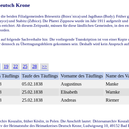
Deutsch Krone
ie beiden Filialgemeinden Briesenitz (Brzez`nica) und Jagdhaus (Budy). Früher g
yce) und Stabitz (Zdbice). Die Pfarrei Zippnow wurde im Jahr 1911 aufgeteilt und e
en errichtet. Ab diesem Zeitpunkt, müssen für diese ländlichen Gemeinden, in den
worden.
 auf folgende Sachverhalte hin: Die vorliegende Transkription ist von einer Kopie 
aber dennoch zu Übertragungsfehlern gekommen sein. Deshalb wird kein Anspruch auf 
19
22
25
28
>>
 Täuflings
Taufe des Täuflings
Vorname des Täuflings
Name des Va
8
05.02.1838
Augustinus
Manke
8
25.02.1838
Elisabeth
Warnke
8
25.02.1838
Andreas
Riemer
iv Koszalin, früher Köslin, in Polen. Die Anschrift lautet: Diözesanarchiv Koszal
v der Heimatstube des Heimatkreises Deutsch Krone, Ludwigsweg 10, 49152 Bad Ess