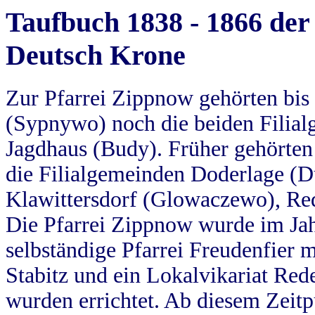
Taufbuch 1838 - 1866 der
Deutsch Krone
Zur Pfarrei Zippnow gehörten bi
(Sypnywo) noch die beiden Filial
Jagdhaus (Budy). Früher gehörten 
die Filialgemeinden Doderlage (D
Klawittersdorf (Glowaczewo), Red
Die Pfarrei Zippnow wurde im Jah
selbständige Pfarrei Freudenfier m
Stabitz und ein Lokalvikariat Red
wurden errichtet. Ab diesem Zeitp