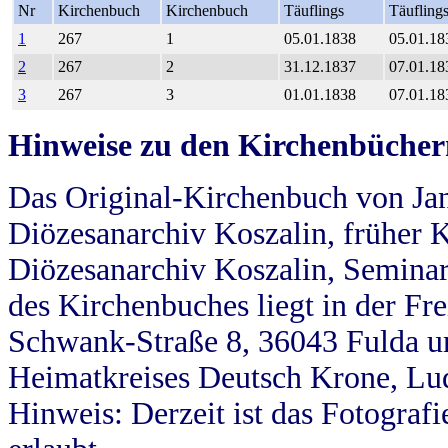
Nr
Kirchenbuch
Kirchenbuch
Täuflings
Täufling
1
267
1
05.01.1838
05.01.18
2
267
2
31.12.1837
07.01.18
3
267
3
01.01.1838
07.01.18
Hinweise zu den Kirchenbücher
Das Original-Kirchenbuch von Jan
Diözesanarchiv Koszalin, früher Kö
Diözesanarchiv Koszalin, Seminar
des Kirchenbuches liegt in der Fr
Schwank-Straße 8, 36043 Fulda u
Heimatkreises Deutsch Krone, Lu
Hinweis: Derzeit ist das Fotograf