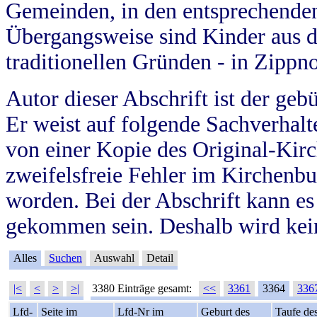
Gemeinden, in den entsprechende
Übergangsweise sind Kinder aus 
traditionellen Gründen - in Zippn
Autor dieser Abschrift ist der geb
Er weist auf folgende Sachverhalte
von einer Kopie des Original-Kirc
zweifelsfreie Fehler im Kirchenbuc
worden. Bei der Abschrift kann e
gekommen sein. Deshalb wird kein
Alles
Suchen
Auswahl
Detail
|<
<
>
>|
3380 Einträge gesamt:
<<
3361
3364
336
Lfd-
Seite im
Lfd-Nr im
Geburt des
Taufe de