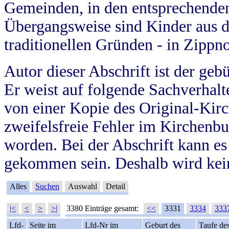
Gemeinden, in den entsprechende
Übergangsweise sind Kinder aus 
traditionellen Gründen - in Zippn
Autor dieser Abschrift ist der geb
Er weist auf folgende Sachverhalte
von einer Kopie des Original-Kirc
zweifelsfreie Fehler im Kirchenbuc
worden. Bei der Abschrift kann e
gekommen sein. Deshalb wird kein
Alles
Suchen
Auswahl
Detail
|<
<
>
>|
3380 Einträge gesamt:
<<
3331
3334
333
Lfd-
Seite im
Lfd-Nr im
Geburt des
Taufe de