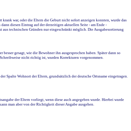
krank war, oder die Eltern die Geburt nicht sofort anzeigen konnten, wurde das
ann diesen Eintrag auf der derzeitigen aktuellen Seite - am Ende -
st aus technischen Gründen nur eingeschränkt möglich. Die Ausgabesortierung
r besser gesagt, wie die Bewohner ihn ausgesprochen haben. Später dann so
e Schreibweise nicht richtig ist, wurden Korrekturen vorgenommen.
r Spalte Wohnort der Eltern, grundsätzlich der deutsche Ortsname eingetragen.
rtsangabe der Eltern vorliegt, wenn diese auch angegeben wurde. Hierbei wurde
d kann man aber von der Richtigkeit dieser Angabe ausgehen.