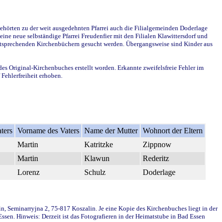
ehörten zu der weit ausgedehnten Pfarrei auch die Filialgemeinden Doderlage
ine neue selbständige Pfarrei Freudenfier mit den Filialen Klawittersdorf und
 entsprechenden Kirchenbüchern gesucht werden. Übergangsweise sind Kinder aus
des Original-Kirchenbuches erstellt worden. Erkannte zweifelsfreie Fehler im
Fehlerfreiheit erhoben.
ters
Vorname des Vaters
Name der Mutter
Wohnort der Eltern
Martin
Katritzke
Zippnow
Martin
Klawun
Rederitz
Lorenz
Schulz
Doderlage
in, Seminarryjna 2, 75-817 Koszalin. Je eine Kopie des Kirchenbuches liegt in der
en. Hinweis: Derzeit ist das Fotografieren in der Heimatstube in Bad Essen