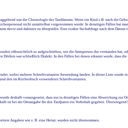
ggebend war die Chronologie des Taufdatums. Wenn ein Kind z.B. nach der Geburt 
rchenpersonal nicht unmittelbar vorgenommen wurde. In derartigen Fällen hat man d
raum davor und dahinter zu überprüfen. Eine exakte Suchabfrage nach dem Datum i
den offensichtlich so aufgeschrieben, wie die Amtsperson ihn verstanden hat, ode
n Dörfern war schließlich Dialekt. In den Fällen bei denen erkannt wurde, dass di
t, wobei mehrere Schreibvarianten Anwendung fanden. In dieser Liste wurde in de
n und den im Kirchenbuch verwendeten Schreibvarianten.
wurde deshalb vorausgesetzt, dass nur in derartigen Fällen eine Abweichung zur O
eshalb ist bei der Ortsangabe für den Taufpaten ein Vorbehalt gegeben. Überwiegen
weitere Angaben wie z. B. eine Heirat, wurden nicht übernommen.