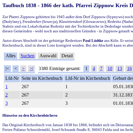
Taufbuch 1838 - 1866 der kath. Pfarrei Zippnow Kreis 
Zur Pfarrei Zippnow gehörten bis 1945 außer dem Dorf Zippnow (Sypnywo) noch d
(Dudylany), Freudenfier (Szwecja), Klawittersdorf (Glowaczewo), Rederitz (Nadarz
Stabitz und ein Lokalvikariat Rederitz mit der Tochterkirche in Doderlage wurd
diesen Gemeinden - wohl noch aus traditionellen Gründen - in Zippnow getauft 
Autor dieser Abschrift ist der gebürtige Rederitzer
Paul Lüdtke
aus Köln. Er weist
Kirchenbuch, sind in dieser Liste korrigiert worden. Bei der Abschrift kann es 
Alles
Suchen
Auswahl
Detail
|<
<
>
>|
3380 Einträge gesamt:
1
4
7
10
13
16
Lfd-Nr
Seite im Kirchenbuch
Lfd-Nr im Kirchenbuch
Geburt des
1
267
1
05.01.183
2
267
2
31.12.183
3
267
3
01.01.183
Hinweise zu den Kirchenbüchern
Das Original-Kirchenbuch von Januar 1838 bis 1866, befindet sich im Diözesanarch
Freien Prälatur Schneidemühl, Josef-Schwank-Straße 8, 36043 Fulda und im Archi