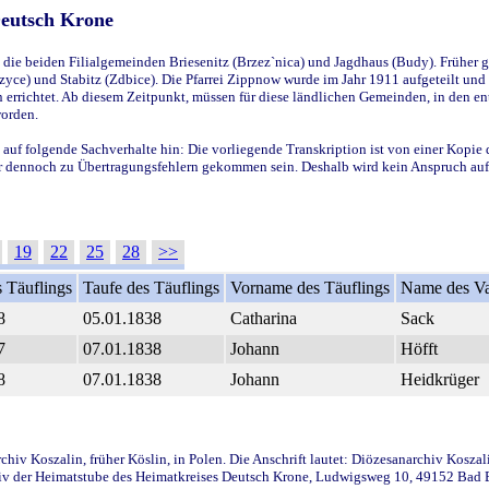
Deutsch Krone
ie beiden Filialgemeinden Briesenitz (Brzez`nica) und Jagdhaus (Budy). Früher g
yce) und Stabitz (Zdbice). Die Pfarrei Zippnow wurde im Jahr 1911 aufgeteilt und e
en errichtet. Ab diesem Zeitpunkt, müssen für diese ländlichen Gemeinden, in den
worden.
 auf folgende Sachverhalte hin: Die vorliegende Transkription ist von einer Kopie 
aber dennoch zu Übertragungsfehlern gekommen sein. Deshalb wird kein Anspruch auf 
19
22
25
28
>>
 Täuflings
Taufe des Täuflings
Vorname des Täuflings
Name des Va
8
05.01.1838
Catharina
Sack
7
07.01.1838
Johann
Höfft
8
07.01.1838
Johann
Heidkrüger
iv Koszalin, früher Köslin, in Polen. Die Anschrift lautet: Diözesanarchiv Koszal
v der Heimatstube des Heimatkreises Deutsch Krone, Ludwigsweg 10, 49152 Bad Ess