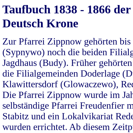
Taufbuch 1838 - 1866 der
Deutsch Krone
Zur Pfarrei Zippnow gehörten bi
(Sypnywo) noch die beiden Filial
Jagdhaus (Budy). Früher gehörten 
die Filialgemeinden Doderlage (D
Klawittersdorf (Glowaczewo), Red
Die Pfarrei Zippnow wurde im Jah
selbständige Pfarrei Freudenfier m
Stabitz und ein Lokalvikariat Red
wurden errichtet. Ab diesem Zeitp