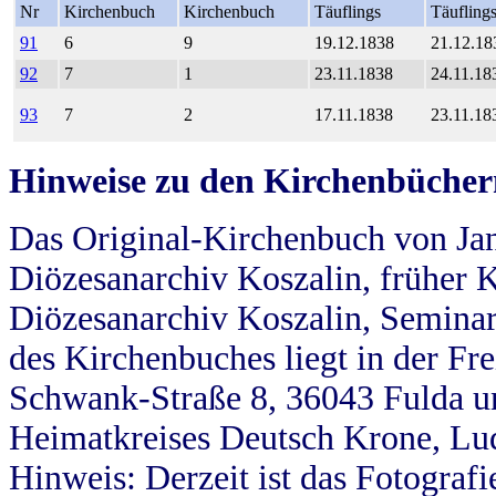
Nr
Kirchenbuch
Kirchenbuch
Täuflings
Täufling
91
6
9
19.12.1838
21.12.18
92
7
1
23.11.1838
24.11.18
93
7
2
17.11.1838
23.11.18
Hinweise zu den Kirchenbücher
Das Original-Kirchenbuch von Jan
Diözesanarchiv Koszalin, früher Kö
Diözesanarchiv Koszalin, Seminar
des Kirchenbuches liegt in der Fr
Schwank-Straße 8, 36043 Fulda u
Heimatkreises Deutsch Krone, Lu
Hinweis: Derzeit ist das Fotograf