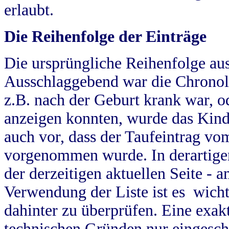
erlaubt.
Die Reihenfolge der Einträge
Die ursprüngliche Reihenfolge au
Ausschlaggebend war die Chronol
z.B. nach der Geburt krank war, od
anzeigen konnten, wurde das Kind
auch vor, dass der Taufeintrag vo
vorgenommen wurde. In derartigen
der derzeitigen aktuellen Seite -
Verwendung der Liste ist es wich
dahinter zu überprüfen. Eine exa
technischen Gründen nur eingesch