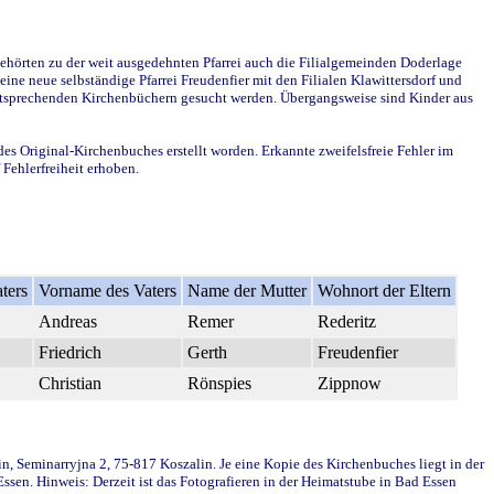
ehörten zu der weit ausgedehnten Pfarrei auch die Filialgemeinden Doderlage
ine neue selbständige Pfarrei Freudenfier mit den Filialen Klawittersdorf und
 entsprechenden Kirchenbüchern gesucht werden. Übergangsweise sind Kinder aus
des Original-Kirchenbuches erstellt worden. Erkannte zweifelsfreie Fehler im
Fehlerfreiheit erhoben.
ters
Vorname des Vaters
Name der Mutter
Wohnort der Eltern
Andreas
Remer
Rederitz
Friedrich
Gerth
Freudenfier
Christian
Rönspies
Zippnow
in, Seminarryjna 2, 75-817 Koszalin. Je eine Kopie des Kirchenbuches liegt in der
en. Hinweis: Derzeit ist das Fotografieren in der Heimatstube in Bad Essen