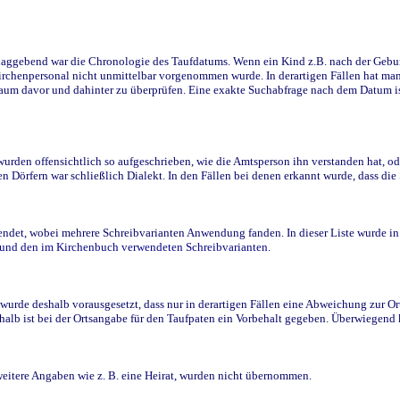
ggebend war die Chronologie des Taufdatums. Wenn ein Kind z.B. nach der Geburt 
rchenpersonal nicht unmittelbar vorgenommen wurde. In derartigen Fällen hat man d
raum davor und dahinter zu überprüfen. Eine exakte Suchabfrage nach dem Datum i
den offensichtlich so aufgeschrieben, wie die Amtsperson ihn verstanden hat, ode
n Dörfern war schließlich Dialekt. In den Fällen bei denen erkannt wurde, dass di
t, wobei mehrere Schreibvarianten Anwendung fanden. In dieser Liste wurde in de
n und den im Kirchenbuch verwendeten Schreibvarianten.
wurde deshalb vorausgesetzt, dass nur in derartigen Fällen eine Abweichung zur O
eshalb ist bei der Ortsangabe für den Taufpaten ein Vorbehalt gegeben. Überwiegen
weitere Angaben wie z. B. eine Heirat, wurden nicht übernommen.