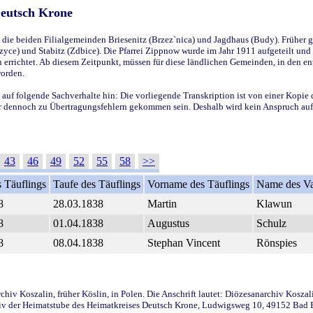
Deutsch Krone
ie beiden Filialgemeinden Briesenitz (Brzez`nica) und Jagdhaus (Budy). Früher g
yce) und Stabitz (Zdbice). Die Pfarrei Zippnow wurde im Jahr 1911 aufgeteilt und e
en errichtet. Ab diesem Zeitpunkt, müssen für diese ländlichen Gemeinden, in den
worden.
 auf folgende Sachverhalte hin: Die vorliegende Transkription ist von einer Kopie 
aber dennoch zu Übertragungsfehlern gekommen sein. Deshalb wird kein Anspruch auf 
43
46
49
52
55
58
>>
 Täuflings
Taufe des Täuflings
Vorname des Täuflings
Name des Va
8
28.03.1838
Martin
Klawun
8
01.04.1838
Augustus
Schulz
8
08.04.1838
Stephan Vincent
Rönspies
iv Koszalin, früher Köslin, in Polen. Die Anschrift lautet: Diözesanarchiv Koszal
v der Heimatstube des Heimatkreises Deutsch Krone, Ludwigsweg 10, 49152 Bad Ess