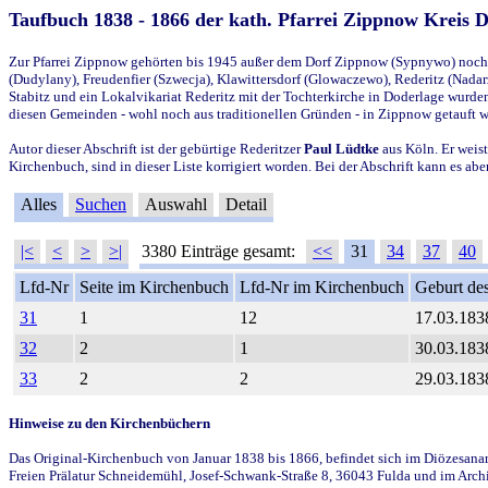
Taufbuch 1838 - 1866 der kath. Pfarrei Zippnow Kreis 
Zur Pfarrei Zippnow gehörten bis 1945 außer dem Dorf Zippnow (Sypnywo) noch d
(Dudylany), Freudenfier (Szwecja), Klawittersdorf (Glowaczewo), Rederitz (Nadarz
Stabitz und ein Lokalvikariat Rederitz mit der Tochterkirche in Doderlage wurd
diesen Gemeinden - wohl noch aus traditionellen Gründen - in Zippnow getauft 
Autor dieser Abschrift ist der gebürtige Rederitzer
Paul Lüdtke
aus Köln. Er weist
Kirchenbuch, sind in dieser Liste korrigiert worden. Bei der Abschrift kann es 
Alles
Suchen
Auswahl
Detail
|<
<
>
>|
3380 Einträge gesamt:
<<
31
34
37
40
Lfd-Nr
Seite im Kirchenbuch
Lfd-Nr im Kirchenbuch
Geburt des
31
1
12
17.03.183
32
2
1
30.03.183
33
2
2
29.03.183
Hinweise zu den Kirchenbüchern
Das Original-Kirchenbuch von Januar 1838 bis 1866, befindet sich im Diözesanarch
Freien Prälatur Schneidemühl, Josef-Schwank-Straße 8, 36043 Fulda und im Archi