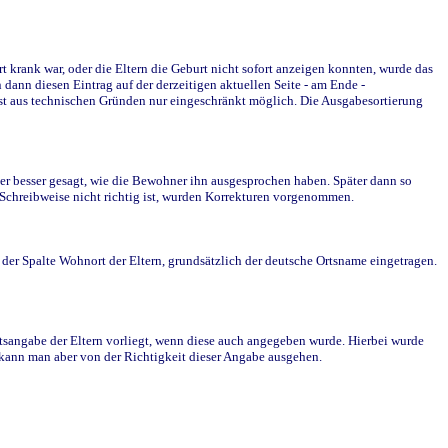
krank war, oder die Eltern die Geburt nicht sofort anzeigen konnten, wurde das
ann diesen Eintrag auf der derzeitigen aktuellen Seite - am Ende -
st aus technischen Gründen nur eingeschränkt möglich. Die Ausgabesortierung
r besser gesagt, wie die Bewohner ihn ausgesprochen haben. Später dann so
e Schreibweise nicht richtig ist, wurden Korrekturen vorgenommen.
r Spalte Wohnort der Eltern, grundsätzlich der deutsche Ortsname eingetragen.
rtsangabe der Eltern vorliegt, wenn diese auch angegeben wurde. Hierbei wurde
d kann man aber von der Richtigkeit dieser Angabe ausgehen.