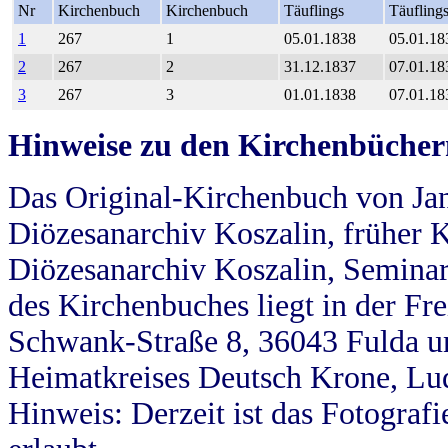
Nr
Kirchenbuch
Kirchenbuch
Täuflings
Täufling
1
267
1
05.01.1838
05.01.18
2
267
2
31.12.1837
07.01.18
3
267
3
01.01.1838
07.01.18
Hinweise zu den Kirchenbücher
Das Original-Kirchenbuch von Jan
Diözesanarchiv Koszalin, früher Kö
Diözesanarchiv Koszalin, Seminar
des Kirchenbuches liegt in der Fr
Schwank-Straße 8, 36043 Fulda u
Heimatkreises Deutsch Krone, Lu
Hinweis: Derzeit ist das Fotograf