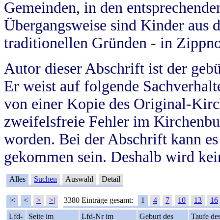
Gemeinden, in den entsprechende
Übergangsweise sind Kinder aus 
traditionellen Gründen - in Zippn
Autor dieser Abschrift ist der geb
Er weist auf folgende Sachverhalte
von einer Kopie des Original-Kirc
zweifelsfreie Fehler im Kirchenbuc
worden. Bei der Abschrift kann e
gekommen sein. Deshalb wird kein
Alles
Suchen
Auswahl
Detail
|<
<
>
>|
3380 Einträge gesamt:
1
4
7
10
13
16
Lfd-
Seite im
Lfd-Nr im
Geburt des
Taufe de