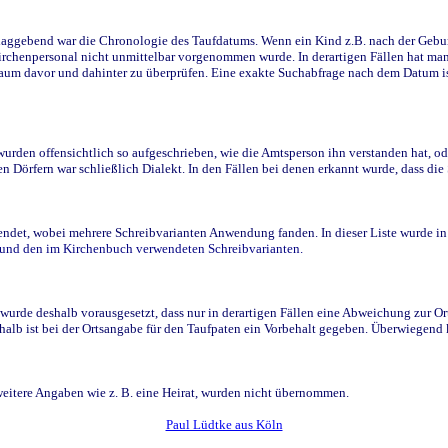
ggebend war die Chronologie des Taufdatums. Wenn ein Kind z.B. nach der Geburt 
rchenpersonal nicht unmittelbar vorgenommen wurde. In derartigen Fällen hat man d
raum davor und dahinter zu überprüfen. Eine exakte Suchabfrage nach dem Datum i
den offensichtlich so aufgeschrieben, wie die Amtsperson ihn verstanden hat, ode
n Dörfern war schließlich Dialekt. In den Fällen bei denen erkannt wurde, dass di
t, wobei mehrere Schreibvarianten Anwendung fanden. In dieser Liste wurde in de
n und den im Kirchenbuch verwendeten Schreibvarianten.
wurde deshalb vorausgesetzt, dass nur in derartigen Fällen eine Abweichung zur O
eshalb ist bei der Ortsangabe für den Taufpaten ein Vorbehalt gegeben. Überwiegen
weitere Angaben wie z. B. eine Heirat, wurden nicht übernommen.
Paul Lüdtke aus Köln