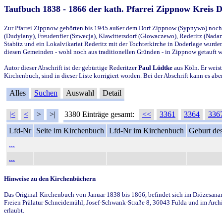
Taufbuch 1838 - 1866 der kath. Pfarrei Zippnow Kreis 
Zur Pfarrei Zippnow gehörten bis 1945 außer dem Dorf Zippnow (Sypnywo) noch d
(Dudylany), Freudenfier (Szwecja), Klawittersdorf (Glowaczewo), Rederitz (Nadarz
Stabitz und ein Lokalvikariat Rederitz mit der Tochterkirche in Doderlage wurd
diesen Gemeinden - wohl noch aus traditionellen Gründen - in Zippnow getauft 
Autor dieser Abschrift ist der gebürtige Rederitzer
Paul Lüdtke
aus Köln. Er weist
Kirchenbuch, sind in dieser Liste korrigiert worden. Bei der Abschrift kann es 
Alles
Suchen
Auswahl
Detail
|<
<
>
>|
3380 Einträge gesamt:
<<
3361
3364
336
Lfd-Nr
Seite im Kirchenbuch
Lfd-Nr im Kirchenbuch
Geburt des
...
...
Hinweise zu den Kirchenbüchern
Das Original-Kirchenbuch von Januar 1838 bis 1866, befindet sich im Diözesanarch
Freien Prälatur Schneidemühl, Josef-Schwank-Straße 8, 36043 Fulda und im Archi
erlaubt.