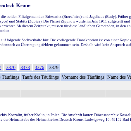
Deutsch Krone
ie beiden Filialgemeinden Briesenitz (Brzez`nica) und Jagdhaus (Budy). Früher g
yce) und Stabitz (Zdbice). Die Pfarrei Zippnow wurde im Jahr 1911 aufgeteilt und e
en errichtet. Ab diesem Zeitpunkt, müssen für diese ländlichen Gemeinden, in den
worden.
 auf folgende Sachverhalte hin: Die vorliegende Transkription ist von einer Kopie 
aber dennoch zu Übertragungsfehlern gekommen sein. Deshalb wird kein Anspruch auf 
7
3370
3373
3376
3379
 Täuflings
Taufe des Täuflings
Vorname des Täuflings
Name des Va
iv Koszalin, früher Köslin, in Polen. Die Anschrift lautet: Diözesanarchiv Koszal
v der Heimatstube des Heimatkreises Deutsch Krone, Ludwigsweg 10, 49152 Bad Ess