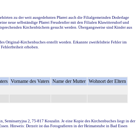
ehörten zu der weit ausgedehnten Pfarrei auch die Filialgemeinden Doderlage
ine neue selbständige Pfarrei Freudenfier mit den Filialen Klawittersdorf und
 entsprechenden Kirchenbüchern gesucht werden. Übergangsweise sind Kinder aus
des Original-Kirchenbuches erstellt worden. Erkannte zweifelsfreie Fehler im
Fehlerfreiheit erhoben.
ters
Vorname des Vaters
Name der Mutter
Wohnort der Eltern
in, Seminarryjna 2, 75-817 Koszalin. Je eine Kopie des Kirchenbuches liegt in der
en. Hinweis: Derzeit ist das Fotografieren in der Heimatstube in Bad Essen