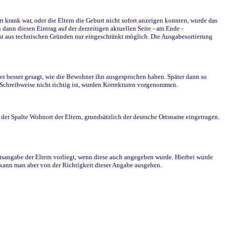
krank war, oder die Eltern die Geburt nicht sofort anzeigen konnten, wurde das
ann diesen Eintrag auf der derzeitigen aktuellen Seite - am Ende -
st aus technischen Gründen nur eingeschränkt möglich. Die Ausgabesortierung
r besser gesagt, wie die Bewohner ihn ausgesprochen haben. Später dann so
e Schreibweise nicht richtig ist, wurden Korrekturen vorgenommen.
r Spalte Wohnort der Eltern, grundsätzlich der deutsche Ortsname eingetragen.
rtsangabe der Eltern vorliegt, wenn diese auch angegeben wurde. Hierbei wurde
d kann man aber von der Richtigkeit dieser Angabe ausgehen.