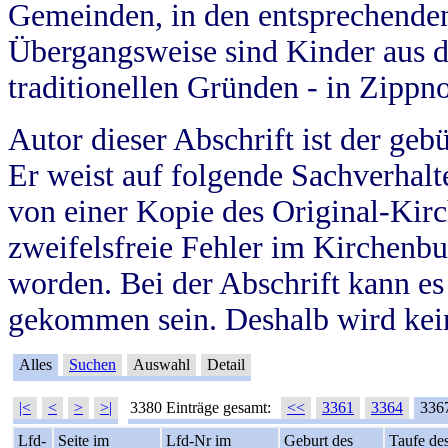
Gemeinden, in den entsprechende
Übergangsweise sind Kinder aus 
traditionellen Gründen - in Zippn
Autor dieser Abschrift ist der geb
Er weist auf folgende Sachverhalte
von einer Kopie des Original-Kirc
zweifelsfreie Fehler im Kirchenbuc
worden. Bei der Abschrift kann e
gekommen sein. Deshalb wird kein
Alles
Suchen
Auswahl
Detail
|<
<
>
>|
3380 Einträge gesamt:
<<
3361
3364
336
Lfd-
Seite im
Lfd-Nr im
Geburt des
Taufe de