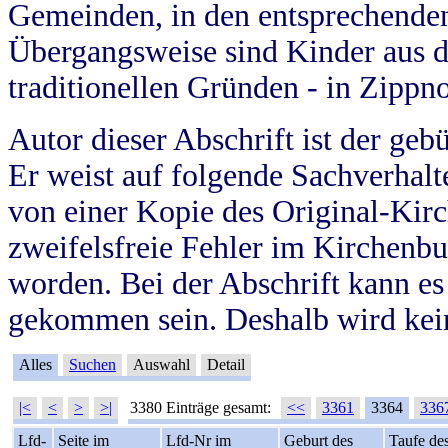
Gemeinden, in den entsprechende
Übergangsweise sind Kinder aus 
traditionellen Gründen - in Zippn
Autor dieser Abschrift ist der geb
Er weist auf folgende Sachverhalte
von einer Kopie des Original-Kirc
zweifelsfreie Fehler im Kirchenbuc
worden. Bei der Abschrift kann e
gekommen sein. Deshalb wird kein
Alles
Suchen
Auswahl
Detail
|<
<
>
>|
3380 Einträge gesamt:
<<
3361
3364
336
Lfd-
Seite im
Lfd-Nr im
Geburt des
Taufe de