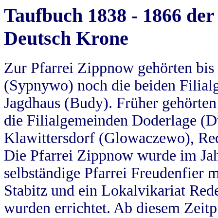
Taufbuch 1838 - 1866 der
Deutsch Krone
Zur Pfarrei Zippnow gehörten bi
(Sypnywo) noch die beiden Filial
Jagdhaus (Budy). Früher gehörten 
die Filialgemeinden Doderlage (D
Klawittersdorf (Glowaczewo), Red
Die Pfarrei Zippnow wurde im Jah
selbständige Pfarrei Freudenfier m
Stabitz und ein Lokalvikariat Red
wurden errichtet. Ab diesem Zeitp