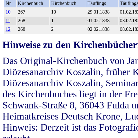
Nr
Kirchenbuch
Kirchenbuch
Täuflings
Täufling
10
267
10
29.01.1838
01.02.18
11
268
1
01.02.1838
03.02.18
12
268
2
02.02.1838
08.02.18
Hinweise zu den Kirchenbücher
Das Original-Kirchenbuch von Jan
Diözesanarchiv Koszalin, früher Kö
Diözesanarchiv Koszalin, Seminar
des Kirchenbuches liegt in der Fr
Schwank-Straße 8, 36043 Fulda u
Heimatkreises Deutsch Krone, Lu
Hinweis: Derzeit ist das Fotograf