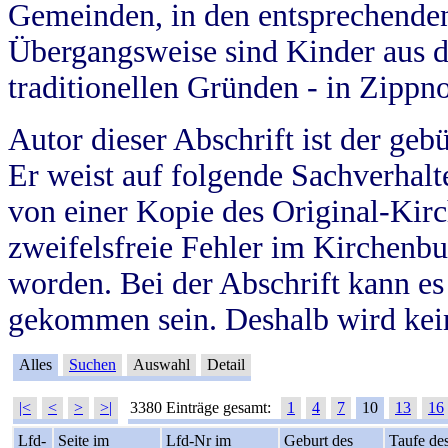
Gemeinden, in den entsprechende
Übergangsweise sind Kinder aus 
traditionellen Gründen - in Zippn
Autor dieser Abschrift ist der geb
Er weist auf folgende Sachverhalte
von einer Kopie des Original-Kirc
zweifelsfreie Fehler im Kirchenbuc
worden. Bei der Abschrift kann e
gekommen sein. Deshalb wird kein
Alles
Suchen
Auswahl
Detail
|<
<
>
>|
3380 Einträge gesamt:
1
4
7
10
13
16
Lfd-
Seite im
Lfd-Nr im
Geburt des
Taufe de