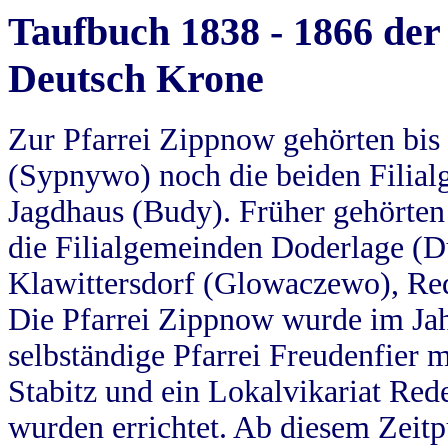
Taufbuch 1838 - 1866 der
Deutsch Krone
Zur Pfarrei Zippnow gehörten bi
(Sypnywo) noch die beiden Filial
Jagdhaus (Budy). Früher gehörten 
die Filialgemeinden Doderlage (D
Klawittersdorf (Glowaczewo), Red
Die Pfarrei Zippnow wurde im Jah
selbständige Pfarrei Freudenfier m
Stabitz und ein Lokalvikariat Red
wurden errichtet. Ab diesem Zeitp