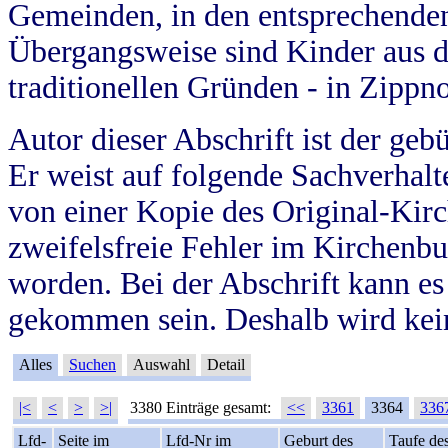
Gemeinden, in den entsprechende
Übergangsweise sind Kinder aus 
traditionellen Gründen - in Zippn
Autor dieser Abschrift ist der geb
Er weist auf folgende Sachverhalte
von einer Kopie des Original-Kirc
zweifelsfreie Fehler im Kirchenbuc
worden. Bei der Abschrift kann e
gekommen sein. Deshalb wird kein
Alles
Suchen
Auswahl
Detail
|<
<
>
>|
3380 Einträge gesamt:
<<
3361
3364
336
Lfd-
Seite im
Lfd-Nr im
Geburt des
Taufe de