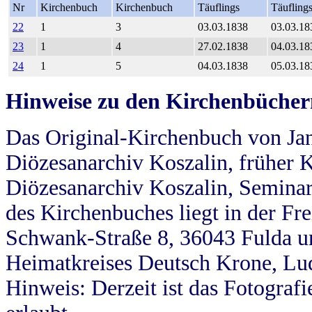
Nr
Kirchenbuch
Kirchenbuch
Täuflings
Täufling
22
1
3
03.03.1838
03.03.18
23
1
4
27.02.1838
04.03.18
24
1
5
04.03.1838
05.03.18
Hinweise zu den Kirchenbücher
Das Original-Kirchenbuch von Jan
Diözesanarchiv Koszalin, früher Kö
Diözesanarchiv Koszalin, Seminar
des Kirchenbuches liegt in der Fr
Schwank-Straße 8, 36043 Fulda u
Heimatkreises Deutsch Krone, Lu
Hinweis: Derzeit ist das Fotograf