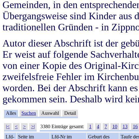
Gemeinden, in den entsprechende
Übergangsweise sind Kinder aus 
traditionellen Gründen - in Zippn
Autor dieser Abschrift ist der geb
Er weist auf folgende Sachverhalte
von einer Kopie des Original-Kirc
zweifelsfreie Fehler im Kirchenbuc
worden. Bei der Abschrift kann e
gekommen sein. Deshalb wird kein
Alles
Suchen
Auswahl
Detail
|<
<
>
>|
3380 Einträge gesamt:
1
4
7
10
13
16
Lfd-
Seite im
Lfd-Nr im
Geburt des
Taufe de