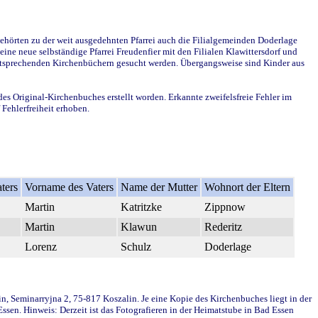
ehörten zu der weit ausgedehnten Pfarrei auch die Filialgemeinden Doderlage
ine neue selbständige Pfarrei Freudenfier mit den Filialen Klawittersdorf und
 entsprechenden Kirchenbüchern gesucht werden. Übergangsweise sind Kinder aus
des Original-Kirchenbuches erstellt worden. Erkannte zweifelsfreie Fehler im
Fehlerfreiheit erhoben.
ters
Vorname des Vaters
Name der Mutter
Wohnort der Eltern
Martin
Katritzke
Zippnow
Martin
Klawun
Rederitz
Lorenz
Schulz
Doderlage
in, Seminarryjna 2, 75-817 Koszalin. Je eine Kopie des Kirchenbuches liegt in der
en. Hinweis: Derzeit ist das Fotografieren in der Heimatstube in Bad Essen