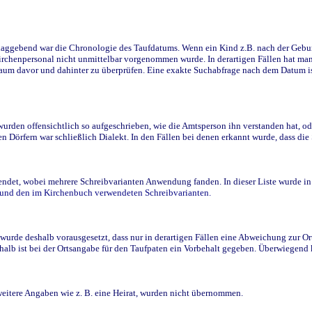
ggebend war die Chronologie des Taufdatums. Wenn ein Kind z.B. nach der Geburt 
rchenpersonal nicht unmittelbar vorgenommen wurde. In derartigen Fällen hat man d
raum davor und dahinter zu überprüfen. Eine exakte Suchabfrage nach dem Datum i
den offensichtlich so aufgeschrieben, wie die Amtsperson ihn verstanden hat, ode
n Dörfern war schließlich Dialekt. In den Fällen bei denen erkannt wurde, dass di
t, wobei mehrere Schreibvarianten Anwendung fanden. In dieser Liste wurde in de
n und den im Kirchenbuch verwendeten Schreibvarianten.
wurde deshalb vorausgesetzt, dass nur in derartigen Fällen eine Abweichung zur O
eshalb ist bei der Ortsangabe für den Taufpaten ein Vorbehalt gegeben. Überwiegen
weitere Angaben wie z. B. eine Heirat, wurden nicht übernommen.