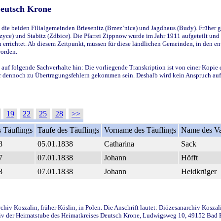
Deutsch Krone
ie beiden Filialgemeinden Briesenitz (Brzez`nica) und Jagdhaus (Budy). Früher g
yce) und Stabitz (Zdbice). Die Pfarrei Zippnow wurde im Jahr 1911 aufgeteilt und e
en errichtet. Ab diesem Zeitpunkt, müssen für diese ländlichen Gemeinden, in den
worden.
 auf folgende Sachverhalte hin: Die vorliegende Transkription ist von einer Kopie 
aber dennoch zu Übertragungsfehlern gekommen sein. Deshalb wird kein Anspruch auf 
19
22
25
28
>>
 Täuflings
Taufe des Täuflings
Vorname des Täuflings
Name des Va
8
05.01.1838
Catharina
Sack
7
07.01.1838
Johann
Höfft
8
07.01.1838
Johann
Heidkrüger
iv Koszalin, früher Köslin, in Polen. Die Anschrift lautet: Diözesanarchiv Koszal
v der Heimatstube des Heimatkreises Deutsch Krone, Ludwigsweg 10, 49152 Bad Ess