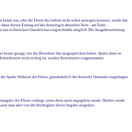
krank war, oder die Eltern die Geburt nicht sofort anzeigen konnten, wurde das
ann diesen Eintrag auf der derzeitigen aktuellen Seite - am Ende -
st aus technischen Gründen nur eingeschränkt möglich. Die Ausgabesortierung
r besser gesagt, wie die Bewohner ihn ausgesprochen haben. Später dann so
e Schreibweise nicht richtig ist, wurden Korrekturen vorgenommen.
r Spalte Wohnort der Eltern, grundsätzlich der deutsche Ortsname eingetragen.
rtsangabe der Eltern vorliegt, wenn diese auch angegeben wurde. Hierbei wurde
d kann man aber von der Richtigkeit dieser Angabe ausgehen.