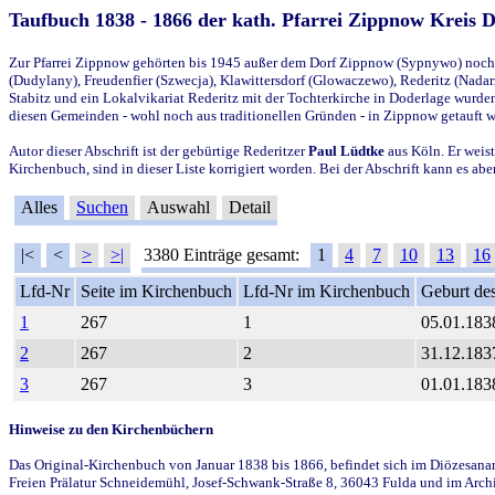
Taufbuch 1838 - 1866 der kath. Pfarrei Zippnow Kreis 
Zur Pfarrei Zippnow gehörten bis 1945 außer dem Dorf Zippnow (Sypnywo) noch d
(Dudylany), Freudenfier (Szwecja), Klawittersdorf (Glowaczewo), Rederitz (Nadarz
Stabitz und ein Lokalvikariat Rederitz mit der Tochterkirche in Doderlage wurd
diesen Gemeinden - wohl noch aus traditionellen Gründen - in Zippnow getauft 
Autor dieser Abschrift ist der gebürtige Rederitzer
Paul Lüdtke
aus Köln. Er weist
Kirchenbuch, sind in dieser Liste korrigiert worden. Bei der Abschrift kann es 
Alles
Suchen
Auswahl
Detail
|<
<
>
>|
3380 Einträge gesamt:
1
4
7
10
13
16
Lfd-Nr
Seite im Kirchenbuch
Lfd-Nr im Kirchenbuch
Geburt des
1
267
1
05.01.183
2
267
2
31.12.183
3
267
3
01.01.183
Hinweise zu den Kirchenbüchern
Das Original-Kirchenbuch von Januar 1838 bis 1866, befindet sich im Diözesanarch
Freien Prälatur Schneidemühl, Josef-Schwank-Straße 8, 36043 Fulda und im Archi