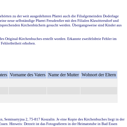
ehörten zu der weit ausgedehnten Pfarrei auch die Filialgemeinden Doderlage
ine neue selbständige Pfarrei Freudenfier mit den Filialen Klawittersdorf und
 entsprechenden Kirchenbüchern gesucht werden. Übergangsweise sind Kinder aus
des Original-Kirchenbuches erstellt worden. Erkannte zweifelsfreie Fehler im
Fehlerfreiheit erhoben.
ters
Vorname des Vaters
Name der Mutter
Wohnort der Eltern
in, Seminarryjna 2, 75-817 Koszalin. Je eine Kopie des Kirchenbuches liegt in der
en. Hinweis: Derzeit ist das Fotografieren in der Heimatstube in Bad Essen