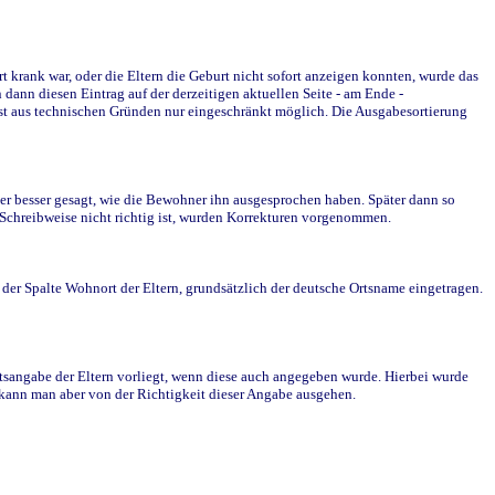
krank war, oder die Eltern die Geburt nicht sofort anzeigen konnten, wurde das
ann diesen Eintrag auf der derzeitigen aktuellen Seite - am Ende -
st aus technischen Gründen nur eingeschränkt möglich. Die Ausgabesortierung
r besser gesagt, wie die Bewohner ihn ausgesprochen haben. Später dann so
e Schreibweise nicht richtig ist, wurden Korrekturen vorgenommen.
r Spalte Wohnort der Eltern, grundsätzlich der deutsche Ortsname eingetragen.
rtsangabe der Eltern vorliegt, wenn diese auch angegeben wurde. Hierbei wurde
d kann man aber von der Richtigkeit dieser Angabe ausgehen.