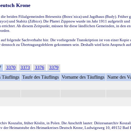
Deutsch Krone
ie beiden Filialgemeinden Briesenitz (Brzez`nica) und Jagdhaus (Budy). Früher g
yce) und Stabitz (Zdbice). Die Pfarrei Zippnow wurde im Jahr 1911 aufgeteilt und e
en errichtet. Ab diesem Zeitpunkt, müssen für diese ländlichen Gemeinden, in den
worden.
 auf folgende Sachverhalte hin: Die vorliegende Transkription ist von einer Kopie 
aber dennoch zu Übertragungsfehlern gekommen sein. Deshalb wird kein Anspruch auf 
7
3370
3373
3376
3379
 Täuflings
Taufe des Täuflings
Vorname des Täuflings
Name des Va
iv Koszalin, früher Köslin, in Polen. Die Anschrift lautet: Diözesanarchiv Koszal
v der Heimatstube des Heimatkreises Deutsch Krone, Ludwigsweg 10, 49152 Bad Ess