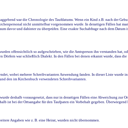
ggebend war die Chronologie des Taufdatums. Wenn ein Kind z.B. nach der Geburt 
rchenpersonal nicht unmittelbar vorgenommen wurde. In derartigen Fällen hat man d
raum davor und dahinter zu überprüfen. Eine exakte Suchabfrage nach dem Datum i
den offensichtlich so aufgeschrieben, wie die Amtsperson ihn verstanden hat, ode
n Dörfern war schließlich Dialekt. In den Fällen bei denen erkannt wurde, dass di
t, wobei mehrere Schreibvarianten Anwendung fanden. In dieser Liste wurde in de
n und den im Kirchenbuch verwendeten Schreibvarianten.
wurde deshalb vorausgesetzt, dass nur in derartigen Fällen eine Abweichung zur O
eshalb ist bei der Ortsangabe für den Taufpaten ein Vorbehalt gegeben. Überwiegen
weitere Angaben wie z. B. eine Heirat, wurden nicht übernommen.