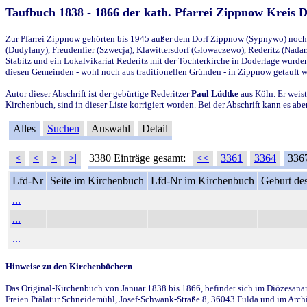
Taufbuch 1838 - 1866 der kath. Pfarrei Zippnow Kreis 
Zur Pfarrei Zippnow gehörten bis 1945 außer dem Dorf Zippnow (Sypnywo) noch d
(Dudylany), Freudenfier (Szwecja), Klawittersdorf (Glowaczewo), Rederitz (Nadarz
Stabitz und ein Lokalvikariat Rederitz mit der Tochterkirche in Doderlage wurd
diesen Gemeinden - wohl noch aus traditionellen Gründen - in Zippnow getauft 
Autor dieser Abschrift ist der gebürtige Rederitzer
Paul Lüdtke
aus Köln. Er weist
Kirchenbuch, sind in dieser Liste korrigiert worden. Bei der Abschrift kann es 
Alles
Suchen
Auswahl
Detail
|<
<
>
>|
3380 Einträge gesamt:
<<
3361
3364
336
Lfd-Nr
Seite im Kirchenbuch
Lfd-Nr im Kirchenbuch
Geburt des
...
...
...
Hinweise zu den Kirchenbüchern
Das Original-Kirchenbuch von Januar 1838 bis 1866, befindet sich im Diözesanarch
Freien Prälatur Schneidemühl, Josef-Schwank-Straße 8, 36043 Fulda und im Archi