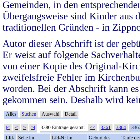
Gemeinden, in den entsprechende
Übergangsweise sind Kinder aus 
traditionellen Gründen - in Zippn
Autor dieser Abschrift ist der geb
Er weist auf folgende Sachverhalte
von einer Kopie des Original-Kirc
zweifelsfreie Fehler im Kirchenbuc
worden. Bei der Abschrift kann e
gekommen sein. Deshalb wird kein
Alles
Suchen
Auswahl
Detail
|<
<
>
>|
3380 Einträge gesamt:
<<
3361
3364
336
Lfd-
Seite im
Lfd-Nr im
Geburt des
Taufe de