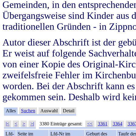
Gemeinden, in den entsprechende
Übergangsweise sind Kinder aus 
traditionellen Gründen - in Zippn
Autor dieser Abschrift ist der geb
Er weist auf folgende Sachverhalte
von einer Kopie des Original-Kirc
zweifelsfreie Fehler im Kirchenbuc
worden. Bei der Abschrift kann e
gekommen sein. Deshalb wird kein
Alles
Suchen
Auswahl
Detail
|<
<
>
>|
3380 Einträge gesamt:
<<
3361
3364
336
Lfd-
Seite im
Lfd-Nr im
Geburt des
Taufe de