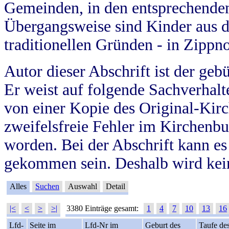
Gemeinden, in den entsprechende
Übergangsweise sind Kinder aus 
traditionellen Gründen - in Zippn
Autor dieser Abschrift ist der geb
Er weist auf folgende Sachverhalte
von einer Kopie des Original-Kirc
zweifelsfreie Fehler im Kirchenbuc
worden. Bei der Abschrift kann e
gekommen sein. Deshalb wird kein
Alles
Suchen
Auswahl
Detail
|<
<
>
>|
3380 Einträge gesamt:
1
4
7
10
13
16
Lfd-
Seite im
Lfd-Nr im
Geburt des
Taufe de