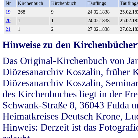
Nr
Kirchenbuch
Kirchenbuch
Täuflings
Täufling
19
268
9
24.02.1838
25.02.18
20
1
1
24.02.1838
25.02.18
21
1
2
27.02.1838
27.02.18
Hinweise zu den Kirchenbücher
Das Original-Kirchenbuch von Jan
Diözesanarchiv Koszalin, früher Kö
Diözesanarchiv Koszalin, Seminar
des Kirchenbuches liegt in der Fr
Schwank-Straße 8, 36043 Fulda u
Heimatkreises Deutsch Krone, Lu
Hinweis: Derzeit ist das Fotograf