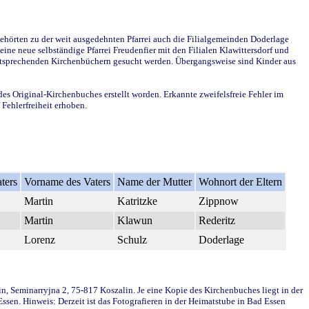
ehörten zu der weit ausgedehnten Pfarrei auch die Filialgemeinden Doderlage
ine neue selbständige Pfarrei Freudenfier mit den Filialen Klawittersdorf und
 entsprechenden Kirchenbüchern gesucht werden. Übergangsweise sind Kinder aus
des Original-Kirchenbuches erstellt worden. Erkannte zweifelsfreie Fehler im
Fehlerfreiheit erhoben.
ters
Vorname des Vaters
Name der Mutter
Wohnort der Eltern
Martin
Katritzke
Zippnow
Martin
Klawun
Rederitz
Lorenz
Schulz
Doderlage
in, Seminarryjna 2, 75-817 Koszalin. Je eine Kopie des Kirchenbuches liegt in der
en. Hinweis: Derzeit ist das Fotografieren in der Heimatstube in Bad Essen