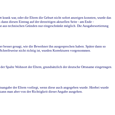
krank war, oder die Eltern die Geburt nicht sofort anzeigen konnten, wurde das
ann diesen Eintrag auf der derzeitigen aktuellen Seite - am Ende -
st aus technischen Gründen nur eingeschränkt möglich. Die Ausgabesortierung
r besser gesagt, wie die Bewohner ihn ausgesprochen haben. Später dann so
e Schreibweise nicht richtig ist, wurden Korrekturen vorgenommen.
r Spalte Wohnort der Eltern, grundsätzlich der deutsche Ortsname eingetragen.
rtsangabe der Eltern vorliegt, wenn diese auch angegeben wurde. Hierbei wurde
d kann man aber von der Richtigkeit dieser Angabe ausgehen.