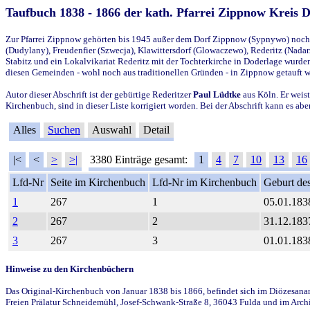
Taufbuch 1838 - 1866 der kath. Pfarrei Zippnow Kreis 
Zur Pfarrei Zippnow gehörten bis 1945 außer dem Dorf Zippnow (Sypnywo) noch d
(Dudylany), Freudenfier (Szwecja), Klawittersdorf (Glowaczewo), Rederitz (Nadarz
Stabitz und ein Lokalvikariat Rederitz mit der Tochterkirche in Doderlage wurd
diesen Gemeinden - wohl noch aus traditionellen Gründen - in Zippnow getauft 
Autor dieser Abschrift ist der gebürtige Rederitzer
Paul Lüdtke
aus Köln. Er weist
Kirchenbuch, sind in dieser Liste korrigiert worden. Bei der Abschrift kann es 
Alles
Suchen
Auswahl
Detail
|<
<
>
>|
3380 Einträge gesamt:
1
4
7
10
13
16
Lfd-Nr
Seite im Kirchenbuch
Lfd-Nr im Kirchenbuch
Geburt des
1
267
1
05.01.183
2
267
2
31.12.183
3
267
3
01.01.183
Hinweise zu den Kirchenbüchern
Das Original-Kirchenbuch von Januar 1838 bis 1866, befindet sich im Diözesanarch
Freien Prälatur Schneidemühl, Josef-Schwank-Straße 8, 36043 Fulda und im Archi