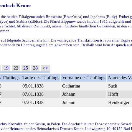
Deutsch Krone
ie beiden Filialgemeinden Briesenitz (Brzez`nica) und Jagdhaus (Budy). Früher g
yce) und Stabitz (Zdbice). Die Pfarrei Zippnow wurde im Jahr 1911 aufgeteilt und e
en errichtet. Ab diesem Zeitpunkt, müssen für diese ländlichen Gemeinden, in den
worden.
 auf folgende Sachverhalte hin: Die vorliegende Transkription ist von einer Kopie 
aber dennoch zu Übertragungsfehlern gekommen sein. Deshalb wird kein Anspruch auf 
19
22
25
28
>>
 Täuflings
Taufe des Täuflings
Vorname des Täuflings
Name des Va
8
05.01.1838
Catharina
Sack
7
07.01.1838
Johann
Höfft
8
07.01.1838
Johann
Heidkrüger
iv Koszalin, früher Köslin, in Polen. Die Anschrift lautet: Diözesanarchiv Koszal
v der Heimatstube des Heimatkreises Deutsch Krone, Ludwigsweg 10, 49152 Bad Ess