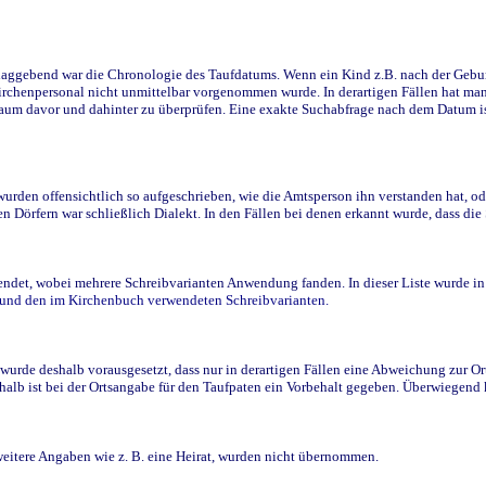
ggebend war die Chronologie des Taufdatums. Wenn ein Kind z.B. nach der Geburt 
rchenpersonal nicht unmittelbar vorgenommen wurde. In derartigen Fällen hat man d
raum davor und dahinter zu überprüfen. Eine exakte Suchabfrage nach dem Datum i
den offensichtlich so aufgeschrieben, wie die Amtsperson ihn verstanden hat, ode
n Dörfern war schließlich Dialekt. In den Fällen bei denen erkannt wurde, dass di
t, wobei mehrere Schreibvarianten Anwendung fanden. In dieser Liste wurde in de
n und den im Kirchenbuch verwendeten Schreibvarianten.
wurde deshalb vorausgesetzt, dass nur in derartigen Fällen eine Abweichung zur O
eshalb ist bei der Ortsangabe für den Taufpaten ein Vorbehalt gegeben. Überwiegen
weitere Angaben wie z. B. eine Heirat, wurden nicht übernommen.