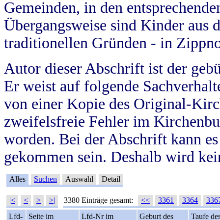
Gemeinden, in den entsprechende
Übergangsweise sind Kinder aus 
traditionellen Gründen - in Zippn
Autor dieser Abschrift ist der geb
Er weist auf folgende Sachverhalte
von einer Kopie des Original-Kirc
zweifelsfreie Fehler im Kirchenbuc
worden. Bei der Abschrift kann e
gekommen sein. Deshalb wird kein
Alles
Suchen
Auswahl
Detail
|<
<
>
>|
3380 Einträge gesamt:
<<
3361
3364
336
Lfd-
Seite im
Lfd-Nr im
Geburt des
Taufe de