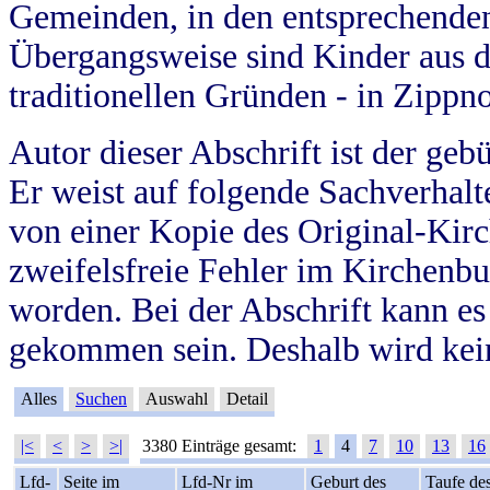
Gemeinden, in den entsprechende
Übergangsweise sind Kinder aus 
traditionellen Gründen - in Zippn
Autor dieser Abschrift ist der geb
Er weist auf folgende Sachverhalte
von einer Kopie des Original-Kirc
zweifelsfreie Fehler im Kirchenbuc
worden. Bei der Abschrift kann e
gekommen sein. Deshalb wird kein
Alles
Suchen
Auswahl
Detail
|<
<
>
>|
3380 Einträge gesamt:
1
4
7
10
13
16
Lfd-
Seite im
Lfd-Nr im
Geburt des
Taufe de