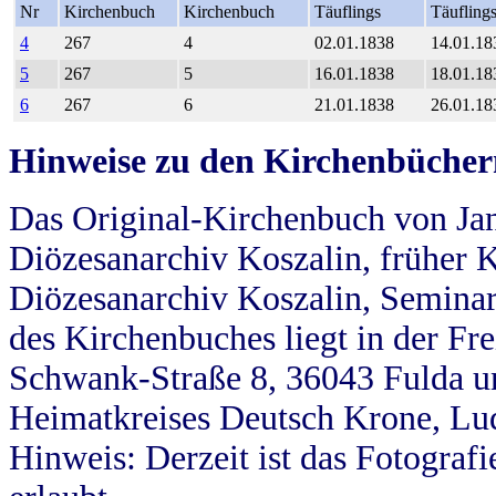
Nr
Kirchenbuch
Kirchenbuch
Täuflings
Täufling
4
267
4
02.01.1838
14.01.18
5
267
5
16.01.1838
18.01.18
6
267
6
21.01.1838
26.01.18
Hinweise zu den Kirchenbücher
Das Original-Kirchenbuch von Jan
Diözesanarchiv Koszalin, früher Kö
Diözesanarchiv Koszalin, Seminar
des Kirchenbuches liegt in der Fr
Schwank-Straße 8, 36043 Fulda u
Heimatkreises Deutsch Krone, Lu
Hinweis: Derzeit ist das Fotograf