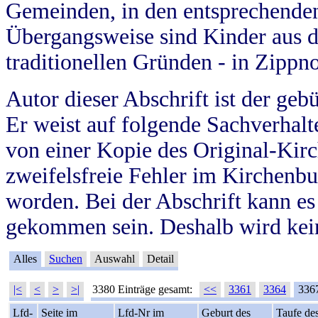
Gemeinden, in den entsprechende
Übergangsweise sind Kinder aus 
traditionellen Gründen - in Zippn
Autor dieser Abschrift ist der geb
Er weist auf folgende Sachverhalte
von einer Kopie des Original-Kirc
zweifelsfreie Fehler im Kirchenbuc
worden. Bei der Abschrift kann e
gekommen sein. Deshalb wird kein
Alles
Suchen
Auswahl
Detail
|<
<
>
>|
3380 Einträge gesamt:
<<
3361
3364
336
Lfd-
Seite im
Lfd-Nr im
Geburt des
Taufe de