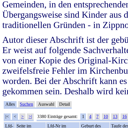
Gemeinden, in den entsprechende
Übergangsweise sind Kinder aus 
traditionellen Gründen - in Zippn
Autor dieser Abschrift ist der geb
Er weist auf folgende Sachverhalte
von einer Kopie des Original-Kirc
zweifelsfreie Fehler im Kirchenbuc
worden. Bei der Abschrift kann e
gekommen sein. Deshalb wird kein
Alles
Suchen
Auswahl
Detail
|<
<
>
>|
3380 Einträge gesamt:
1
4
7
10
13
16
Lfd-
Seite im
Lfd-Nr im
Geburt des
Taufe de