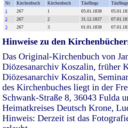
Nr
Kirchenbuch
Kirchenbuch
Täuflings
Täufling
1
267
1
05.01.1838
05.01.18
2
267
2
31.12.1837
07.01.18
3
267
3
01.01.1838
07.01.18
Hinweise zu den Kirchenbücher
Das Original-Kirchenbuch von Jan
Diözesanarchiv Koszalin, früher Kö
Diözesanarchiv Koszalin, Seminar
des Kirchenbuches liegt in der Fr
Schwank-Straße 8, 36043 Fulda u
Heimatkreises Deutsch Krone, Lu
Hinweis: Derzeit ist das Fotograf