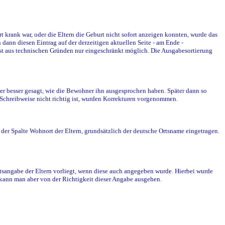
krank war, oder die Eltern die Geburt nicht sofort anzeigen konnten, wurde das
ann diesen Eintrag auf der derzeitigen aktuellen Seite - am Ende -
st aus technischen Gründen nur eingeschränkt möglich. Die Ausgabesortierung
r besser gesagt, wie die Bewohner ihn ausgesprochen haben. Später dann so
e Schreibweise nicht richtig ist, wurden Korrekturen vorgenommen.
r Spalte Wohnort der Eltern, grundsätzlich der deutsche Ortsname eingetragen.
rtsangabe der Eltern vorliegt, wenn diese auch angegeben wurde. Hierbei wurde
d kann man aber von der Richtigkeit dieser Angabe ausgehen.