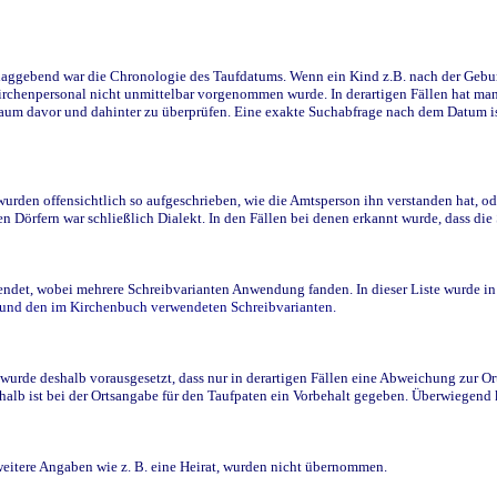
ggebend war die Chronologie des Taufdatums. Wenn ein Kind z.B. nach der Geburt 
rchenpersonal nicht unmittelbar vorgenommen wurde. In derartigen Fällen hat man d
raum davor und dahinter zu überprüfen. Eine exakte Suchabfrage nach dem Datum i
den offensichtlich so aufgeschrieben, wie die Amtsperson ihn verstanden hat, ode
n Dörfern war schließlich Dialekt. In den Fällen bei denen erkannt wurde, dass di
t, wobei mehrere Schreibvarianten Anwendung fanden. In dieser Liste wurde in de
n und den im Kirchenbuch verwendeten Schreibvarianten.
wurde deshalb vorausgesetzt, dass nur in derartigen Fällen eine Abweichung zur O
eshalb ist bei der Ortsangabe für den Taufpaten ein Vorbehalt gegeben. Überwiegen
weitere Angaben wie z. B. eine Heirat, wurden nicht übernommen.