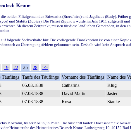
Deutsch Krone
ie beiden Filialgemeinden Briesenitz (Brzez`nica) und Jagdhaus (Budy). Früher g
yce) und Stabitz (Zdbice). Die Pfarrei Zippnow wurde im Jahr 1911 aufgeteilt und e
en errichtet. Ab diesem Zeitpunkt, müssen für diese ländlichen Gemeinden, in den
worden.
 auf folgende Sachverhalte hin: Die vorliegende Transkription ist von einer Kopie 
aber dennoch zu Übertragungsfehlern gekommen sein. Deshalb wird kein Anspruch auf 
19
22
25
28
>>
 Täuflings
Taufe des Täuflings
Vorname des Täuflings
Name des Va
8
05.03.1838
Catharina
Klug
8
07.03.1838
David Martin
Jaster
8
07.03.1838
Rosa
Stanke
iv Koszalin, früher Köslin, in Polen. Die Anschrift lautet: Diözesanarchiv Koszal
v der Heimatstube des Heimatkreises Deutsch Krone, Ludwigsweg 10, 49152 Bad Ess