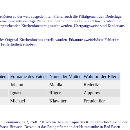
ehörten zu der weit ausgedehnten Pfarrei auch die Filialgemeinden Doderlage
ine neue selbständige Pfarrei Freudenfier mit den Filialen Klawittersdorf und
 entsprechenden Kirchenbüchern gesucht werden. Übergangsweise sind Kinder aus
des Original-Kirchenbuches erstellt worden. Erkannte zweifelsfreie Fehler im
Fehlerfreiheit erhoben.
ters
Vorname des Vaters
Name der Mutter
Wohnort der Eltern
Johann
Mahlke
Rederitz
Ignatz
Rüger
Zippnow
Michael
Klawitter
Freudenfier
in, Seminarryjna 2, 75-817 Koszalin. Je eine Kopie des Kirchenbuches liegt in der
en. Hinweis: Derzeit ist das Fotografieren in der Heimatstube in Bad Essen