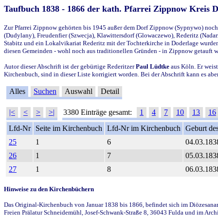
Taufbuch 1838 - 1866 der kath. Pfarrei Zippnow Kreis 
Zur Pfarrei Zippnow gehörten bis 1945 außer dem Dorf Zippnow (Sypnywo) noch d
(Dudylany), Freudenfier (Szwecja), Klawittersdorf (Glowaczewo), Rederitz (Nadarz
Stabitz und ein Lokalvikariat Rederitz mit der Tochterkirche in Doderlage wurd
diesen Gemeinden - wohl noch aus traditionellen Gründen - in Zippnow getauft 
Autor dieser Abschrift ist der gebürtige Rederitzer
Paul Lüdtke
aus Köln. Er weist
Kirchenbuch, sind in dieser Liste korrigiert worden. Bei der Abschrift kann es 
Alles
Suchen
Auswahl
Detail
|<
<
>
>|
3380 Einträge gesamt:
1
4
7
10
13
16
Lfd-Nr
Seite im Kirchenbuch
Lfd-Nr im Kirchenbuch
Geburt des
25
1
6
04.03.183
26
1
7
05.03.183
27
1
8
06.03.183
Hinweise zu den Kirchenbüchern
Das Original-Kirchenbuch von Januar 1838 bis 1866, befindet sich im Diözesanarch
Freien Prälatur Schneidemühl, Josef-Schwank-Straße 8, 36043 Fulda und im Archi