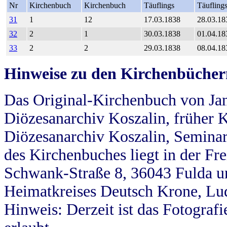
Nr
Kirchenbuch
Kirchenbuch
Täuflings
Täufling
31
1
12
17.03.1838
28.03.18
32
2
1
30.03.1838
01.04.18
33
2
2
29.03.1838
08.04.18
Hinweise zu den Kirchenbücher
Das Original-Kirchenbuch von Jan
Diözesanarchiv Koszalin, früher Kö
Diözesanarchiv Koszalin, Seminar
des Kirchenbuches liegt in der Fr
Schwank-Straße 8, 36043 Fulda u
Heimatkreises Deutsch Krone, Lu
Hinweis: Derzeit ist das Fotograf