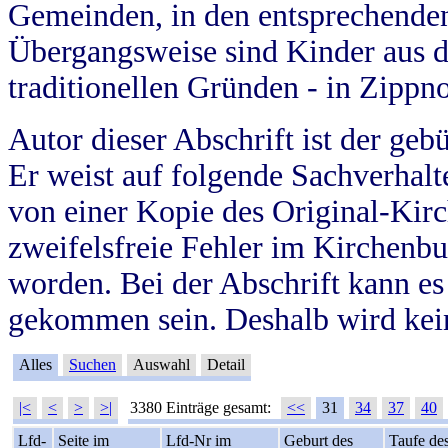
Gemeinden, in den entsprechende
Übergangsweise sind Kinder aus 
traditionellen Gründen - in Zippn
Autor dieser Abschrift ist der geb
Er weist auf folgende Sachverhalte
von einer Kopie des Original-Kirc
zweifelsfreie Fehler im Kirchenbuc
worden. Bei der Abschrift kann e
gekommen sein. Deshalb wird kein
Alles
Suchen
Auswahl
Detail
|<
<
>
>|
3380 Einträge gesamt:
<<
31
34
37
40
Lfd-
Seite im
Lfd-Nr im
Geburt des
Taufe de