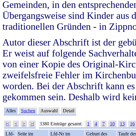
Gemeinden, in den entsprechende
Übergangsweise sind Kinder aus 
traditionellen Gründen - in Zippn
Autor dieser Abschrift ist der geb
Er weist auf folgende Sachverhalte
von einer Kopie des Original-Kirc
zweifelsfreie Fehler im Kirchenbuc
worden. Bei der Abschrift kann e
gekommen sein. Deshalb wird kein
Alles
Suchen
Auswahl
Detail
|<
<
>
>|
3380 Einträge gesamt:
1
4
7
10
13
16
Lfd-
Seite im
Lfd-Nr im
Geburt des
Taufe de