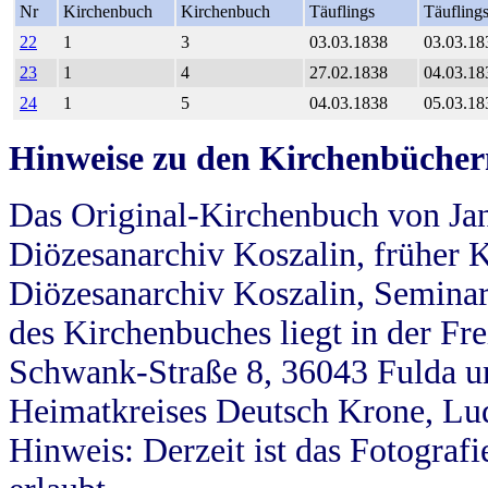
Nr
Kirchenbuch
Kirchenbuch
Täuflings
Täufling
22
1
3
03.03.1838
03.03.18
23
1
4
27.02.1838
04.03.18
24
1
5
04.03.1838
05.03.18
Hinweise zu den Kirchenbücher
Das Original-Kirchenbuch von Jan
Diözesanarchiv Koszalin, früher Kö
Diözesanarchiv Koszalin, Seminar
des Kirchenbuches liegt in der Fr
Schwank-Straße 8, 36043 Fulda u
Heimatkreises Deutsch Krone, Lu
Hinweis: Derzeit ist das Fotograf