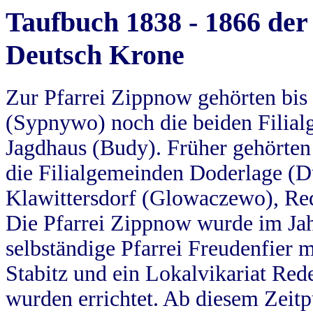
Taufbuch 1838 - 1866 der
Deutsch Krone
Zur Pfarrei Zippnow gehörten bi
(Sypnywo) noch die beiden Filial
Jagdhaus (Budy). Früher gehörten 
die Filialgemeinden Doderlage (D
Klawittersdorf (Glowaczewo), Red
Die Pfarrei Zippnow wurde im Jah
selbständige Pfarrei Freudenfier m
Stabitz und ein Lokalvikariat Red
wurden errichtet. Ab diesem Zeitp