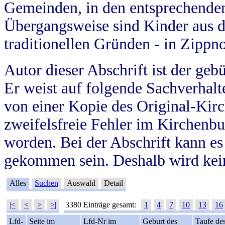
Gemeinden, in den entsprechende
Übergangsweise sind Kinder aus 
traditionellen Gründen - in Zippn
Autor dieser Abschrift ist der geb
Er weist auf folgende Sachverhalte
von einer Kopie des Original-Kirc
zweifelsfreie Fehler im Kirchenbuc
worden. Bei der Abschrift kann e
gekommen sein. Deshalb wird kein
Alles
Suchen
Auswahl
Detail
|<
<
>
>|
3380 Einträge gesamt:
1
4
7
10
13
16
Lfd-
Seite im
Lfd-Nr im
Geburt des
Taufe de