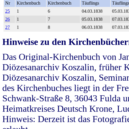
Nr
Kirchenbuch
Kirchenbuch
Täuflings
Täufling
25
1
6
04.03.1838
05.03.18
26
1
7
05.03.1838
07.03.18
27
1
8
06.03.1838
07.03.18
Hinweise zu den Kirchenbücher
Das Original-Kirchenbuch von Jan
Diözesanarchiv Koszalin, früher Kö
Diözesanarchiv Koszalin, Seminar
des Kirchenbuches liegt in der Fr
Schwank-Straße 8, 36043 Fulda u
Heimatkreises Deutsch Krone, Lu
Hinweis: Derzeit ist das Fotograf