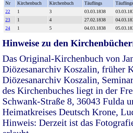
Nr
Kirchenbuch
Kirchenbuch
Täuflings
Täufling
22
1
3
03.03.1838
03.03.18
23
1
4
27.02.1838
04.03.18
24
1
5
04.03.1838
05.03.18
Hinweise zu den Kirchenbücher
Das Original-Kirchenbuch von Jan
Diözesanarchiv Koszalin, früher Kö
Diözesanarchiv Koszalin, Seminar
des Kirchenbuches liegt in der Fr
Schwank-Straße 8, 36043 Fulda u
Heimatkreises Deutsch Krone, Lu
Hinweis: Derzeit ist das Fotograf