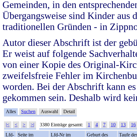
Gemeinden, in den entsprechende
Übergangsweise sind Kinder aus 
traditionellen Gründen - in Zippn
Autor dieser Abschrift ist der geb
Er weist auf folgende Sachverhalte
von einer Kopie des Original-Kirc
zweifelsfreie Fehler im Kirchenbuc
worden. Bei der Abschrift kann e
gekommen sein. Deshalb wird kein
Alles
Suchen
Auswahl
Detail
|<
<
>
>|
3380 Einträge gesamt:
1
4
7
10
13
16
Lfd-
Seite im
Lfd-Nr im
Geburt des
Taufe de