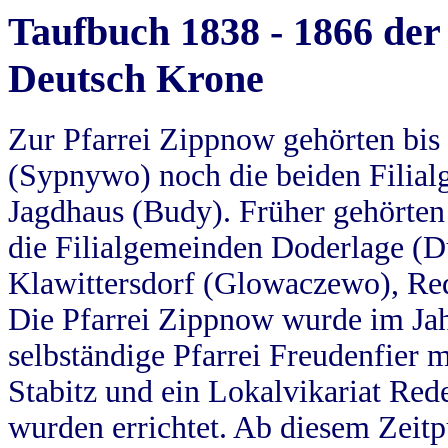
Taufbuch 1838 - 1866 der
Deutsch Krone
Zur Pfarrei Zippnow gehörten bi
(Sypnywo) noch die beiden Filial
Jagdhaus (Budy). Früher gehörten 
die Filialgemeinden Doderlage (D
Klawittersdorf (Glowaczewo), Red
Die Pfarrei Zippnow wurde im Jah
selbständige Pfarrei Freudenfier m
Stabitz und ein Lokalvikariat Red
wurden errichtet. Ab diesem Zeitp