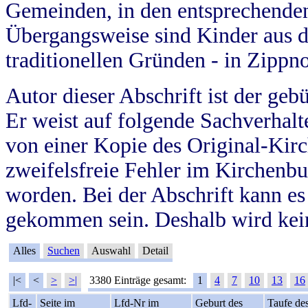
Gemeinden, in den entsprechende
Übergangsweise sind Kinder aus 
traditionellen Gründen - in Zippn
Autor dieser Abschrift ist der geb
Er weist auf folgende Sachverhalte
von einer Kopie des Original-Kirc
zweifelsfreie Fehler im Kirchenbuc
worden. Bei der Abschrift kann e
gekommen sein. Deshalb wird kein
Alles
Suchen
Auswahl
Detail
|<
<
>
>|
3380 Einträge gesamt:
1
4
7
10
13
16
Lfd-
Seite im
Lfd-Nr im
Geburt des
Taufe de