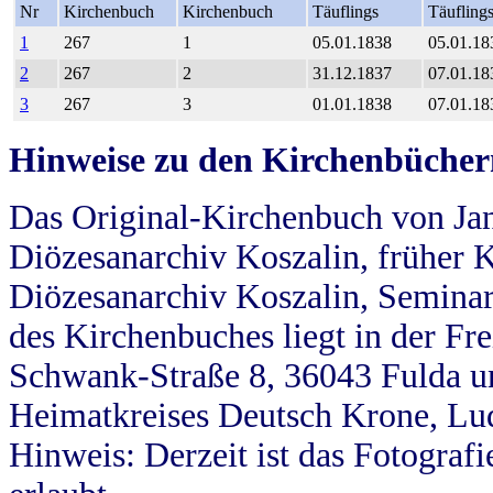
Nr
Kirchenbuch
Kirchenbuch
Täuflings
Täufling
1
267
1
05.01.1838
05.01.18
2
267
2
31.12.1837
07.01.18
3
267
3
01.01.1838
07.01.18
Hinweise zu den Kirchenbücher
Das Original-Kirchenbuch von Jan
Diözesanarchiv Koszalin, früher Kö
Diözesanarchiv Koszalin, Seminar
des Kirchenbuches liegt in der Fr
Schwank-Straße 8, 36043 Fulda u
Heimatkreises Deutsch Krone, Lu
Hinweis: Derzeit ist das Fotograf