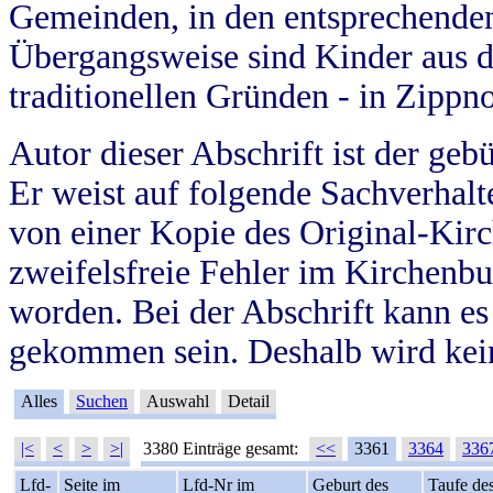
Gemeinden, in den entsprechende
Übergangsweise sind Kinder aus 
traditionellen Gründen - in Zippn
Autor dieser Abschrift ist der geb
Er weist auf folgende Sachverhalte
von einer Kopie des Original-Kirc
zweifelsfreie Fehler im Kirchenbuc
worden. Bei der Abschrift kann e
gekommen sein. Deshalb wird kein
Alles
Suchen
Auswahl
Detail
|<
<
>
>|
3380 Einträge gesamt:
<<
3361
3364
336
Lfd-
Seite im
Lfd-Nr im
Geburt des
Taufe de