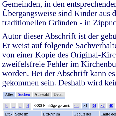
Gemeinden, in den entsprechende
Übergangsweise sind Kinder aus 
traditionellen Gründen - in Zippn
Autor dieser Abschrift ist der geb
Er weist auf folgende Sachverhalte
von einer Kopie des Original-Kirc
zweifelsfreie Fehler im Kirchenbuc
worden. Bei der Abschrift kann e
gekommen sein. Deshalb wird kein
Alles
Suchen
Auswahl
Detail
|<
<
>
>|
3380 Einträge gesamt:
<<
31
34
37
40
Lfd-
Seite im
Lfd-Nr im
Geburt des
Taufe de