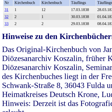
Nr
Kirchenbuch
Kirchenbuch
Täuflings
Täufling
31
1
12
17.03.1838
28.03.18
32
2
1
30.03.1838
01.04.18
33
2
2
29.03.1838
08.04.18
Hinweise zu den Kirchenbücher
Das Original-Kirchenbuch von Jan
Diözesanarchiv Koszalin, früher Kö
Diözesanarchiv Koszalin, Seminar
des Kirchenbuches liegt in der Fr
Schwank-Straße 8, 36043 Fulda u
Heimatkreises Deutsch Krone, Lu
Hinweis: Derzeit ist das Fotograf