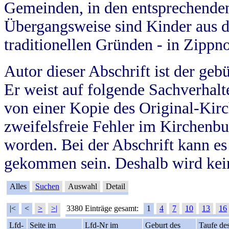
Gemeinden, in den entsprechende
Übergangsweise sind Kinder aus 
traditionellen Gründen - in Zippn
Autor dieser Abschrift ist der geb
Er weist auf folgende Sachverhalte
von einer Kopie des Original-Kirc
zweifelsfreie Fehler im Kirchenbuc
worden. Bei der Abschrift kann e
gekommen sein. Deshalb wird kein
Alles
Suchen
Auswahl
Detail
|<
<
>
>|
3380 Einträge gesamt:
1
4
7
10
13
16
Lfd-
Seite im
Lfd-Nr im
Geburt des
Taufe de