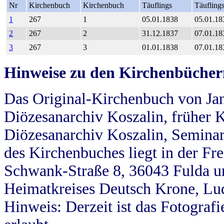
Nr
Kirchenbuch
Kirchenbuch
Täuflings
Täufling
1
267
1
05.01.1838
05.01.18
2
267
2
31.12.1837
07.01.18
3
267
3
01.01.1838
07.01.18
Hinweise zu den Kirchenbücher
Das Original-Kirchenbuch von Jan
Diözesanarchiv Koszalin, früher Kö
Diözesanarchiv Koszalin, Seminar
des Kirchenbuches liegt in der Fr
Schwank-Straße 8, 36043 Fulda u
Heimatkreises Deutsch Krone, Lu
Hinweis: Derzeit ist das Fotograf