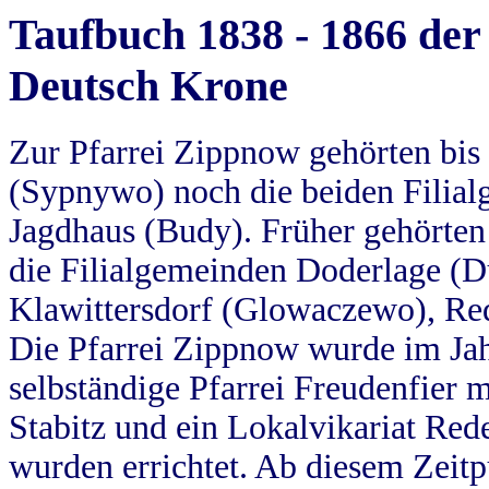
Taufbuch 1838 - 1866 der
Deutsch Krone
Zur Pfarrei Zippnow gehörten bi
(Sypnywo) noch die beiden Filial
Jagdhaus (Budy). Früher gehörten 
die Filialgemeinden Doderlage (D
Klawittersdorf (Glowaczewo), Red
Die Pfarrei Zippnow wurde im Jah
selbständige Pfarrei Freudenfier m
Stabitz und ein Lokalvikariat Red
wurden errichtet. Ab diesem Zeitp