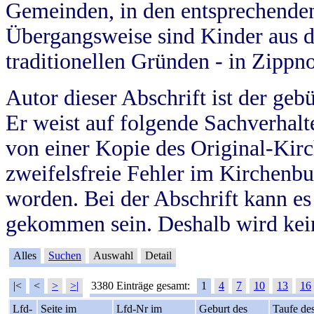
Gemeinden, in den entsprechende
Übergangsweise sind Kinder aus 
traditionellen Gründen - in Zippn
Autor dieser Abschrift ist der geb
Er weist auf folgende Sachverhalte
von einer Kopie des Original-Kirc
zweifelsfreie Fehler im Kirchenbuc
worden. Bei der Abschrift kann e
gekommen sein. Deshalb wird kein
Alles
Suchen
Auswahl
Detail
|<
<
>
>|
3380 Einträge gesamt:
1
4
7
10
13
16
Lfd-
Seite im
Lfd-Nr im
Geburt des
Taufe de