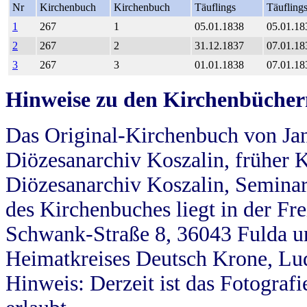
Nr
Kirchenbuch
Kirchenbuch
Täuflings
Täufling
1
267
1
05.01.1838
05.01.18
2
267
2
31.12.1837
07.01.18
3
267
3
01.01.1838
07.01.18
Hinweise zu den Kirchenbücher
Das Original-Kirchenbuch von Jan
Diözesanarchiv Koszalin, früher Kö
Diözesanarchiv Koszalin, Seminar
des Kirchenbuches liegt in der Fr
Schwank-Straße 8, 36043 Fulda u
Heimatkreises Deutsch Krone, Lu
Hinweis: Derzeit ist das Fotograf