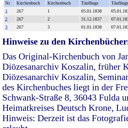
Nr
Kirchenbuch
Kirchenbuch
Täuflings
Täufling
1
267
1
05.01.1838
05.01.18
2
267
2
31.12.1837
07.01.18
3
267
3
01.01.1838
07.01.18
Hinweise zu den Kirchenbücher
Das Original-Kirchenbuch von Jan
Diözesanarchiv Koszalin, früher Kö
Diözesanarchiv Koszalin, Seminar
des Kirchenbuches liegt in der Fr
Schwank-Straße 8, 36043 Fulda u
Heimatkreises Deutsch Krone, Lu
Hinweis: Derzeit ist das Fotograf