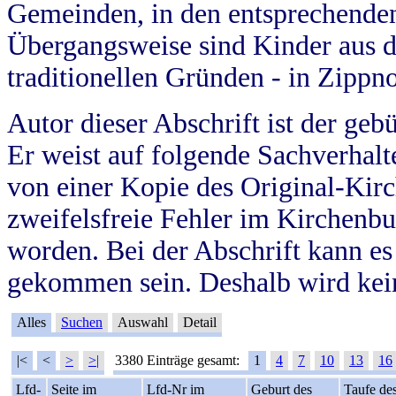
Gemeinden, in den entsprechende
Übergangsweise sind Kinder aus 
traditionellen Gründen - in Zippn
Autor dieser Abschrift ist der geb
Er weist auf folgende Sachverhalte
von einer Kopie des Original-Kirc
zweifelsfreie Fehler im Kirchenbuc
worden. Bei der Abschrift kann e
gekommen sein. Deshalb wird kein
Alles
Suchen
Auswahl
Detail
|<
<
>
>|
3380 Einträge gesamt:
1
4
7
10
13
16
Lfd-
Seite im
Lfd-Nr im
Geburt des
Taufe de