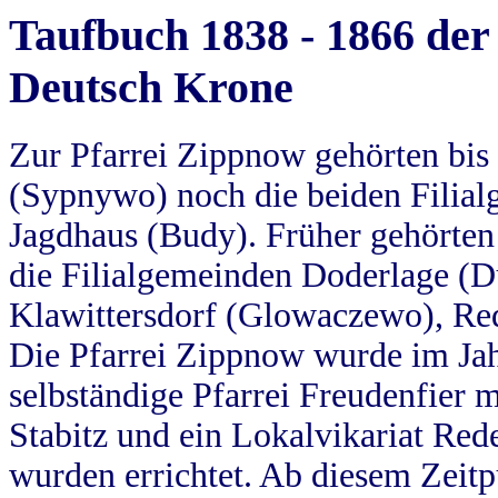
Taufbuch 1838 - 1866 der
Deutsch Krone
Zur Pfarrei Zippnow gehörten bi
(Sypnywo) noch die beiden Filial
Jagdhaus (Budy). Früher gehörten 
die Filialgemeinden Doderlage (D
Klawittersdorf (Glowaczewo), Red
Die Pfarrei Zippnow wurde im Jah
selbständige Pfarrei Freudenfier m
Stabitz und ein Lokalvikariat Red
wurden errichtet. Ab diesem Zeitp