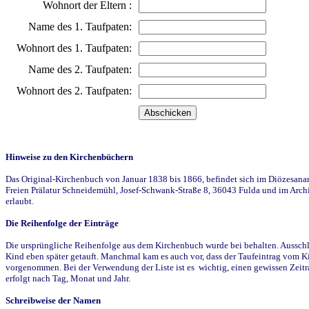
Wohnort der Eltern :
Name des 1. Taufpaten:
Wohnort des 1. Taufpaten:
Name des 2. Taufpaten:
Wohnort des 2. Taufpaten:
Hinweise zu den Kirchenbüchern
Das Original-Kirchenbuch von Januar 1838 bis 1866, befindet sich im Diözesanarch
Freien Prälatur Schneidemühl, Josef-Schwank-Straße 8, 36043 Fulda und im Archi
erlaubt.
Die Reihenfolge der Einträge
Die ursprüngliche Reihenfolge aus dem Kirchenbuch wurde bei behalten. Ausschla
Kind eben später getauft. Manchmal kam es auch vor, dass der Taufeintrag vom Ki
vorgenommen. Bei der Verwendung der Liste ist es wichtig, einen gewissen Zeit
erfolgt nach Tag, Monat und Jahr.
Schreibweise der Namen