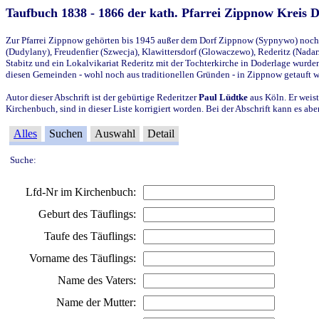
Taufbuch 1838 - 1866 der kath. Pfarrei Zippnow Kreis 
Zur Pfarrei Zippnow gehörten bis 1945 außer dem Dorf Zippnow (Sypnywo) noch d
(Dudylany), Freudenfier (Szwecja), Klawittersdorf (Glowaczewo), Rederitz (Nadarz
Stabitz und ein Lokalvikariat Rederitz mit der Tochterkirche in Doderlage wurd
diesen Gemeinden - wohl noch aus traditionellen Gründen - in Zippnow getauft 
Autor dieser Abschrift ist der gebürtige Rederitzer
Paul Lüdtke
aus Köln. Er weist
Kirchenbuch, sind in dieser Liste korrigiert worden. Bei der Abschrift kann es 
Alles
Suchen
Auswahl
Detail
Suche:
Lfd-Nr im Kirchenbuch:
Geburt des Täuflings:
Taufe des Täuflings:
Vorname des Täuflings:
Name des Vaters:
Name der Mutter: