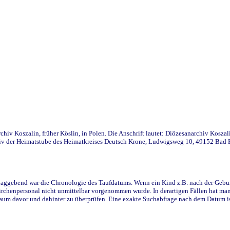
iv Koszalin, früher Köslin, in Polen. Die Anschrift lautet: Diözesanarchiv Koszal
v der Heimatstube des Heimatkreises Deutsch Krone, Ludwigsweg 10, 49152 Bad Ess
ggebend war die Chronologie des Taufdatums. Wenn ein Kind z.B. nach der Geburt 
rchenpersonal nicht unmittelbar vorgenommen wurde. In derartigen Fällen hat man d
raum davor und dahinter zu überprüfen. Eine exakte Suchabfrage nach dem Datum i