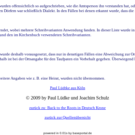
den offensichtlich so aufgeschrieben, wie die Amtsperson ihn verstanden hat, ode
n Dörfern war schließlich Dialekt. In den Fällen bei denen erkannt wurde, dass di
t, wobei mehrere Schreibvarianten Anwendung fanden. In dieser Liste wurde in de
n und den im Kirchenbuch verwendeten Schreibvarianten.
wurde deshalb vorausgesetzt, dass nur in derartigen Fällen eine Abweichung zur O
eshalb ist bei der Ortsangabe für den Taufpaten ein Vorbehalt gegeben. Überwiegen
weitere Angaben wie z. B. eine Heirat, wurden nicht übernommen.
Paul Lüdtke aus Köln
© 2009 by Paul Lüdke und Joachim Schulz
zurück zu: Back to the Roots in Deutsch Krone
zurück zur Quellenübersicht
powered in 0.01s by baseportal.de