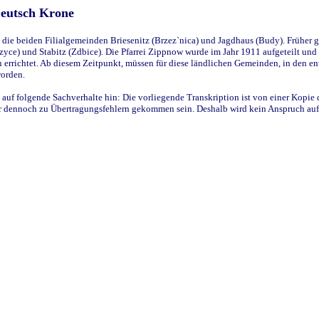
Deutsch Krone
ie beiden Filialgemeinden Briesenitz (Brzez`nica) und Jagdhaus (Budy). Früher g
yce) und Stabitz (Zdbice). Die Pfarrei Zippnow wurde im Jahr 1911 aufgeteilt und e
en errichtet. Ab diesem Zeitpunkt, müssen für diese ländlichen Gemeinden, in den
worden.
 auf folgende Sachverhalte hin: Die vorliegende Transkription ist von einer Kopie 
aber dennoch zu Übertragungsfehlern gekommen sein. Deshalb wird kein Anspruch auf 