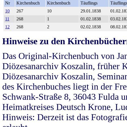
Nr
Kirchenbuch
Kirchenbuch
Täuflings
Täufling
10
267
10
29.01.1838
01.02.18
11
268
1
01.02.1838
03.02.18
12
268
2
02.02.1838
08.02.18
Hinweise zu den Kirchenbücher
Das Original-Kirchenbuch von Jan
Diözesanarchiv Koszalin, früher Kö
Diözesanarchiv Koszalin, Seminar
des Kirchenbuches liegt in der Fr
Schwank-Straße 8, 36043 Fulda u
Heimatkreises Deutsch Krone, Lu
Hinweis: Derzeit ist das Fotograf