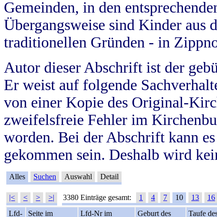
Gemeinden, in den entsprechende
Übergangsweise sind Kinder aus 
traditionellen Gründen - in Zippn
Autor dieser Abschrift ist der geb
Er weist auf folgende Sachverhalte
von einer Kopie des Original-Kirc
zweifelsfreie Fehler im Kirchenbuc
worden. Bei der Abschrift kann e
gekommen sein. Deshalb wird kein
Alles
Suchen
Auswahl
Detail
|<
<
>
>|
3380 Einträge gesamt:
1
4
7
10
13
16
Lfd-
Seite im
Lfd-Nr im
Geburt des
Taufe de