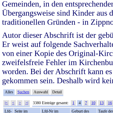
Gemeinden, in den entsprechende
Übergangsweise sind Kinder aus 
traditionellen Gründen - in Zippn
Autor dieser Abschrift ist der geb
Er weist auf folgende Sachverhalte
von einer Kopie des Original-Kirc
zweifelsfreie Fehler im Kirchenbuc
worden. Bei der Abschrift kann e
gekommen sein. Deshalb wird kein
Alles
Suchen
Auswahl
Detail
|<
<
>
>|
3380 Einträge gesamt:
1
4
7
10
13
16
Lfd-
Seite im
Lfd-Nr im
Geburt des
Taufe de