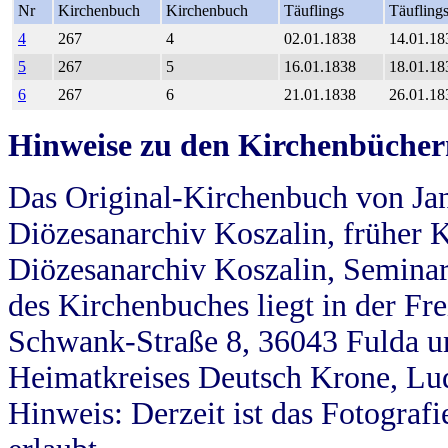
Nr
Kirchenbuch
Kirchenbuch
Täuflings
Täufling
4
267
4
02.01.1838
14.01.18
5
267
5
16.01.1838
18.01.18
6
267
6
21.01.1838
26.01.18
Hinweise zu den Kirchenbücher
Das Original-Kirchenbuch von Jan
Diözesanarchiv Koszalin, früher Kö
Diözesanarchiv Koszalin, Seminar
des Kirchenbuches liegt in der Fr
Schwank-Straße 8, 36043 Fulda u
Heimatkreises Deutsch Krone, Lu
Hinweis: Derzeit ist das Fotograf