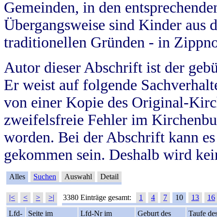
Gemeinden, in den entsprechende
Übergangsweise sind Kinder aus 
traditionellen Gründen - in Zippn
Autor dieser Abschrift ist der geb
Er weist auf folgende Sachverhalte
von einer Kopie des Original-Kirc
zweifelsfreie Fehler im Kirchenbuc
worden. Bei der Abschrift kann e
gekommen sein. Deshalb wird kein
Alles
Suchen
Auswahl
Detail
|<
<
>
>|
3380 Einträge gesamt:
1
4
7
10
13
16
Lfd-
Seite im
Lfd-Nr im
Geburt des
Taufe de