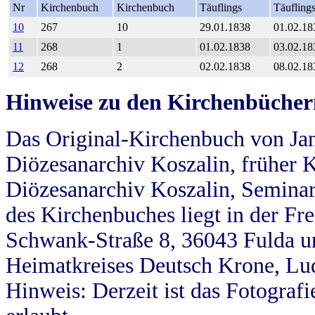
Nr
Kirchenbuch
Kirchenbuch
Täuflings
Täufling
10
267
10
29.01.1838
01.02.18
11
268
1
01.02.1838
03.02.18
12
268
2
02.02.1838
08.02.18
Hinweise zu den Kirchenbücher
Das Original-Kirchenbuch von Jan
Diözesanarchiv Koszalin, früher Kö
Diözesanarchiv Koszalin, Seminar
des Kirchenbuches liegt in der Fr
Schwank-Straße 8, 36043 Fulda u
Heimatkreises Deutsch Krone, Lu
Hinweis: Derzeit ist das Fotograf